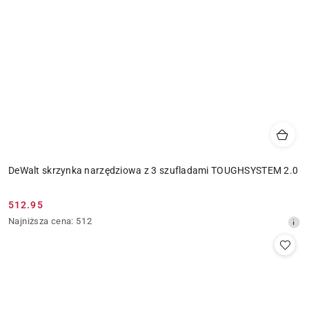
DeWalt skrzynka narzędziowa z 3 szufladami TOUGHSYSTEM 2.0
512.95
Cena
Najniższa
Najniższa cena:
512
promocyjna:
cena
z
30
dni
przed
obniżką