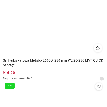
Szlifierka kątowa Metabo 2600W 230 mm WE 26-230 MVT QUICK
osprzęt
916.00
Cena
Najniższa
Najniższa cena:
867
promocyjna:
cena
-1%
z
30
dni
przed
obniżką