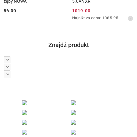
zęby NOWA
5.0Ah XR
86.00
1019.00
Cena:
Cena
Najniższa
Najniższa cena:
1085.95
promocyjna:
cena
z
30
dni
Znajdź produkt
przed
obniżką