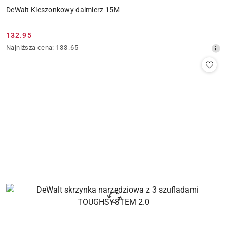
DeWalt Kieszonkowy dalmierz 15M
132.95
Cena
Najniższa
Najniższa cena:
133.65
promocyjna:
cena
z
30
dni
przed
obniżką