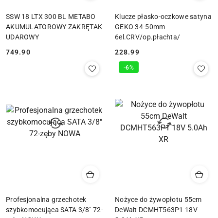
SSW 18 LTX 300 BL METABO
Klucze płasko-oczkowe satyna
AKUMULATOROWY ZAKRĘTAK
GEKO 34-50mm
UDAROWY
6el.CRV/op.płachta/
749.90
228.99
Cena:
Cena:
-6%
Profesjonalna grzechotek
Nożyce do żywopłotu 55cm
szybkomocująca SATA 3/8" 72-
DeWalt DCMHT563P1 18V