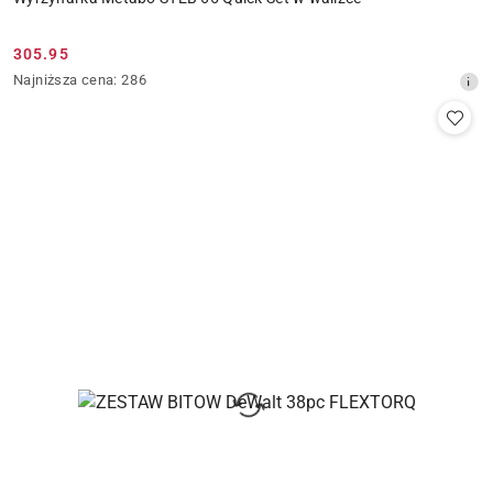
305.95
Cena
Najniższa
Najniższa cena:
286
promocyjna:
cena
z
30
dni
przed
obniżką