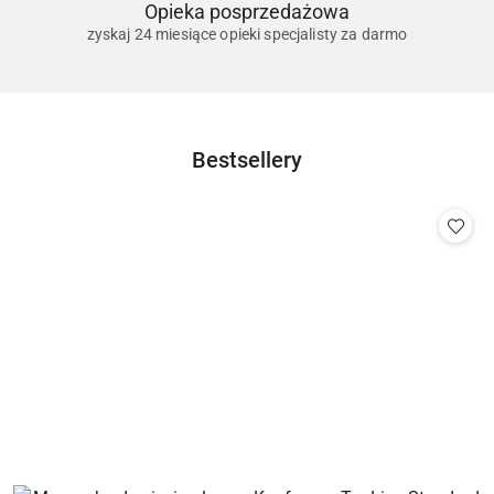
Opieka posprzedażowa
zyskaj 24 miesiące opieki specjalisty za darmo
Produkty
Bestsellery
Pomiń karuzelę produktów
o
statusie: