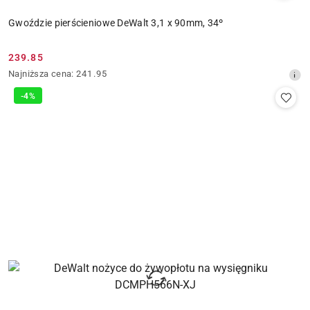
Gwoździe pierścieniowe DeWalt 3,1 x 90mm, 34º
239.85
Cena
Najniższa
Najniższa cena:
241.95
promocyjna:
cena
-4%
z
30
dni
przed
obniżką