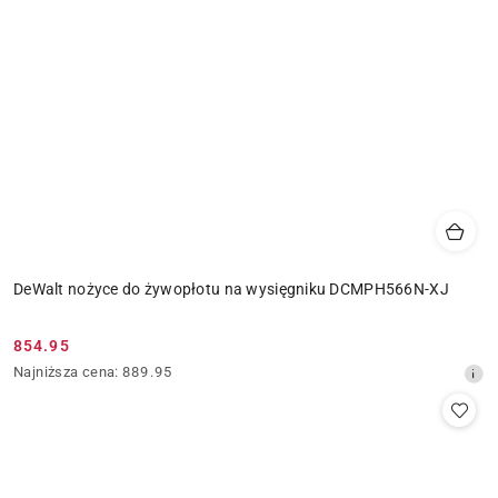
DeWalt nożyce do żywopłotu na wysięgniku DCMPH566N-XJ
854.95
Cena
Najniższa
Najniższa cena:
889.95
promocyjna:
cena
z
30
dni
przed
obniżką