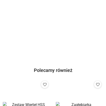
Hervisa
GeoFennel
Novus
Megatec
Polecamy również