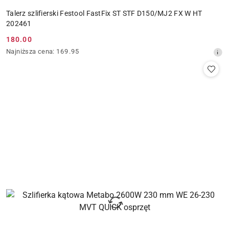
Talerz szlifierski Festool FastFix ST STF D150/MJ2 FX W HT
202461
180.00
Cena
Najniższa
Najniższa cena:
169.95
promocyjna:
cena
z
30
dni
przed
obniżką