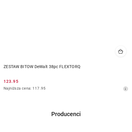
ZESTAW BITOW DeWalt 38pc FLEXTORQ
123.95
Cena
Najniższa
Najniższa cena:
117.95
promocyjna:
cena
z
30
dni
Producenci
przed
Pomiń karuzelę producentów
obniżką