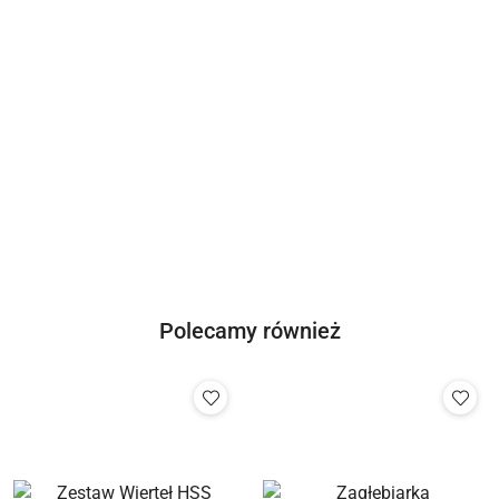
Hervisa
GeoFennel
Novus
Megatec
Polecamy również