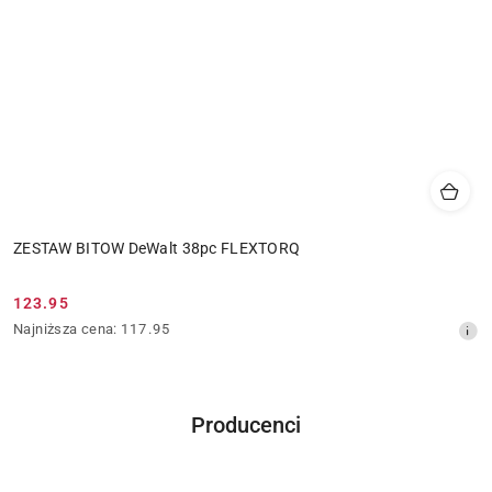
ZESTAW BITOW DeWalt 38pc FLEXTORQ
123.95
Cena
Najniższa
Najniższa cena:
117.95
promocyjna:
cena
z
30
dni
Producenci
przed
Pomiń karuzelę producentów
obniżką