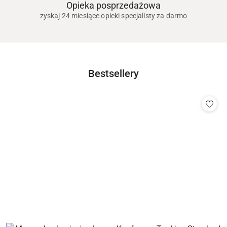
Opieka posprzedażowa
zyskaj 24 miesiące opieki specjalisty za darmo
Produkty
Bestsellery
Pomiń karuzelę produktów
o
statusie: