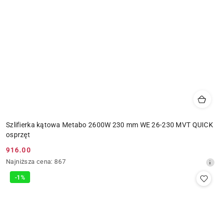
Szlifierka kątowa Metabo 2600W 230 mm WE 26-230 MVT QUICK
osprzęt
916.00
Cena
Najniższa
Najniższa cena:
867
promocyjna:
cena
-1%
z
30
dni
przed
obniżką