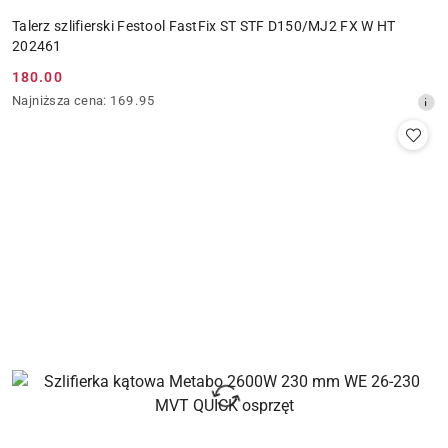
Talerz szlifierski Festool FastFix ST STF D150/MJ2 FX W HT
202461
180.00
Cena
Najniższa
Najniższa cena:
169.95
promocyjna:
cena
z
30
dni
przed
obniżką