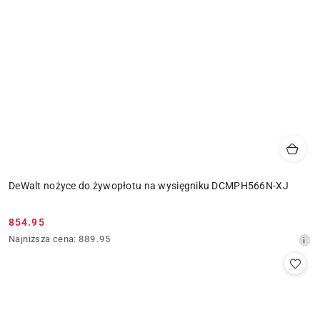
DeWalt nożyce do żywopłotu na wysięgniku DCMPH566N-XJ
854.95
Cena
Najniższa
Najniższa cena:
889.95
promocyjna:
cena
z
30
dni
przed
obniżką