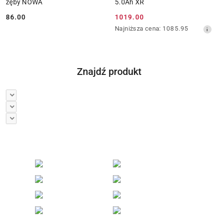
zęby NOWA
5.0Ah XR
86.00
1019.00
Cena:
Cena
Najniższa
Najniższa cena:
1085.95
promocyjna:
cena
z
30
dni
Znajdź produkt
przed
obniżką