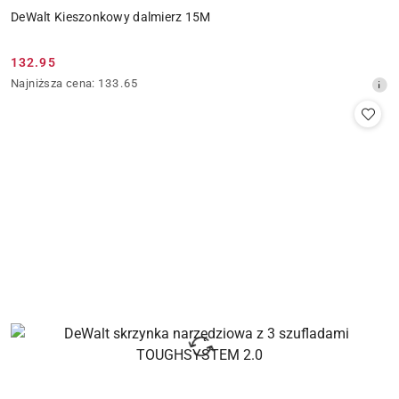
DeWalt Kieszonkowy dalmierz 15M
132.95
Cena
Najniższa
Najniższa cena:
133.65
promocyjna:
cena
z
30
dni
przed
obniżką