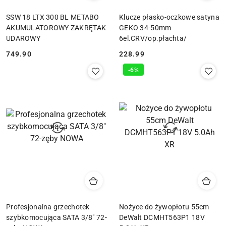
SSW 18 LTX 300 BL METABO
Klucze płasko-oczkowe satyna
AKUMULATOROWY ZAKRĘTAK
GEKO 34-50mm
UDAROWY
6el.CRV/op.płachta/
749.90
228.99
Cena:
Cena:
-6%
Profesjonalna grzechotek
Nożyce do żywopłotu 55cm
szybkomocująca SATA 3/8" 72-
DeWalt DCMHT563P1 18V