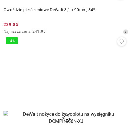
Gwoździe pierścieniowe DeWalt 3,1 x 90mm, 34º
239.85
Cena
Najniższa
Najniższa cena:
241.95
promocyjna:
cena
-4%
z
30
dni
przed
obniżką