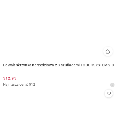
DeWalt skrzynka narzędziowa z 3 szufladami TOUGHSYSTEM 2.0
512.95
Cena
Najniższa
Najniższa cena:
512
promocyjna:
cena
z
30
dni
przed
obniżką