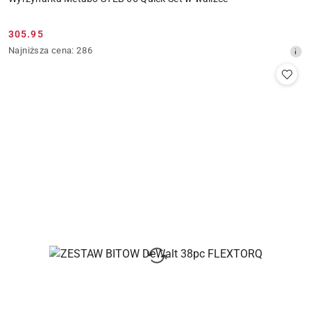
305.95
Cena
Najniższa
Najniższa cena:
286
promocyjna:
cena
z
30
dni
przed
obniżką