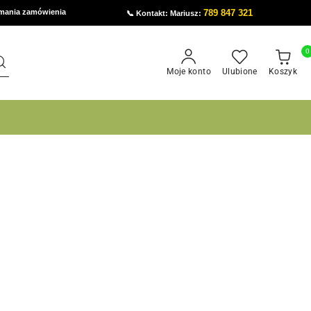
ymania zamówienia
789 847 321
📞 Kontakt: Mariusz:
0
Moje konto
Ulubione
Koszyk
órej potrzebujesz
Program lojalnościowy
órej potrzebujesz
Program lojalnościowy