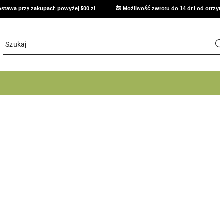
stawa przy zakupach powyżej 500 zł
🔙 Możliwość zwrotu do 14 dni od otrz
ę promocyjną
lt w prezencie!
JCB
Metabo - moc kt
lt w prezencie!
JCB
Metabo - moc kt