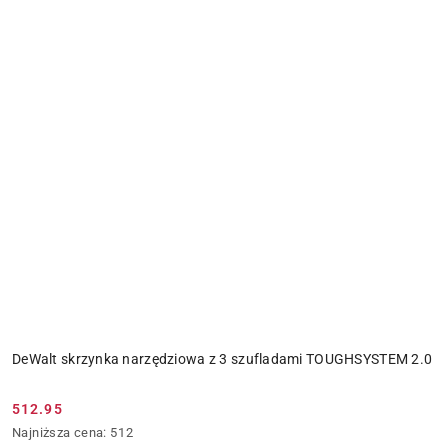
DeWalt skrzynka narzędziowa z 3 szufladami TOUGHSYSTEM 2.0
512.95
Cena
Najniższa
Najniższa cena:
512
promocyjna: