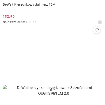
DeWalt Kieszonkowy dalmierz 15M
132.95
Cena
Najniższa
Najniższa cena:
133.65
promocyjna:
cena
z
30
dni
przed
obniżką