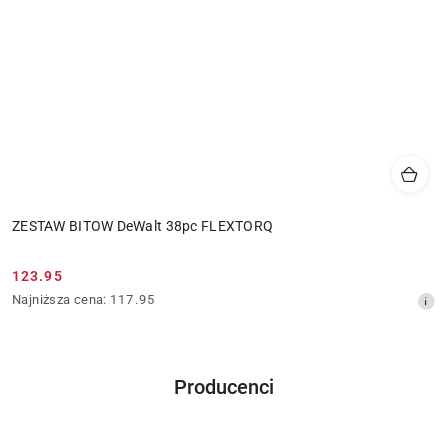
ZESTAW BITOW DeWalt 38pc FLEXTORQ
123.95
Cena
Najniższa
Najniższa cena:
117.95
promocyjna:
cena
z
30
dni
Producenci
przed
Pomiń karuzelę producentów
obniżką