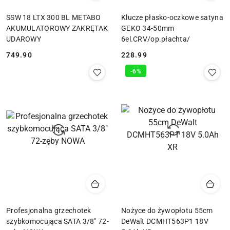
SSW 18 LTX 300 BL METABO
Klucze płasko-oczkowe satyna
AKUMULATOROWY ZAKRĘTAK
GEKO 34-50mm
UDAROWY
6el.CRV/op.płachta/
749.90
228.99
Cena:
Cena:
-6%
Profesjonalna grzechotek
Nożyce do żywopłotu 55cm
szybkomocująca SATA 3/8" 72-
DeWalt DCMHT563P1 18V