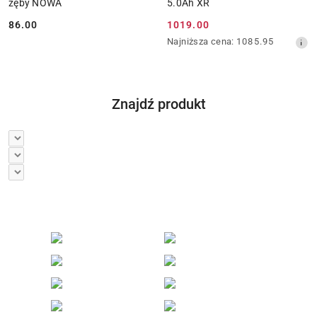
zęby NOWA
5.0Ah XR
86.00
1019.00
Cena:
Cena
Najniższa
Najniższa cena:
1085.95
promocyjna:
cena
z
30
dni
Znajdź produkt
przed
obniżką