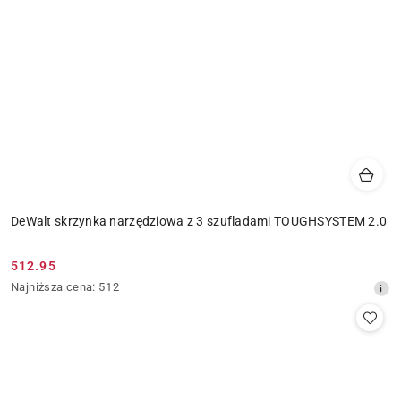
DeWalt skrzynka narzędziowa z 3 szufladami TOUGHSYSTEM 2.0
512.95
Cena
Najniższa
Najniższa cena:
512
promocyjna:
cena
z
30
dni
przed
obniżką