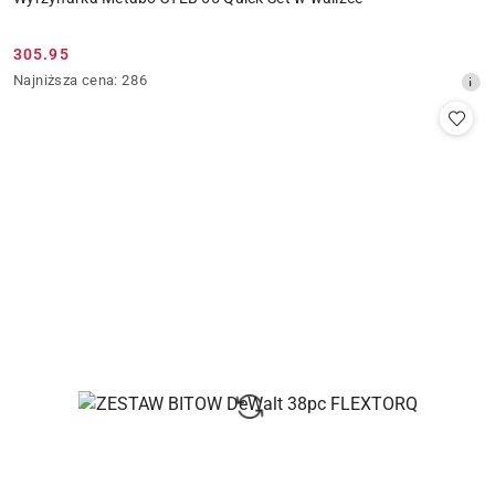
305.95
Cena
Najniższa
Najniższa cena:
286
promocyjna:
cena
z
30
dni
przed
obniżką