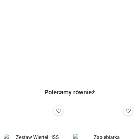
Hervisa
GeoFennel
Novus
Megatec
Polecamy również