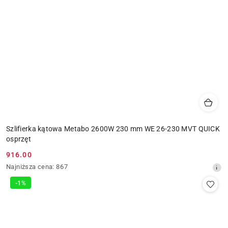
Szlifierka kątowa Metabo 2600W 230 mm WE 26-230 MVT QUICK
osprzęt
916.00
Cena
Najniższa
Najniższa cena:
867
promocyjna:
cena
-1%
z
30
dni
przed
obniżką