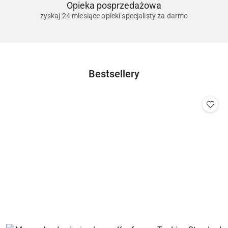
Opieka posprzedażowa
zyskaj 24 miesiące opieki specjalisty za darmo
Produkty
Bestsellery
Pomiń karuzelę produktów
o
statusie: