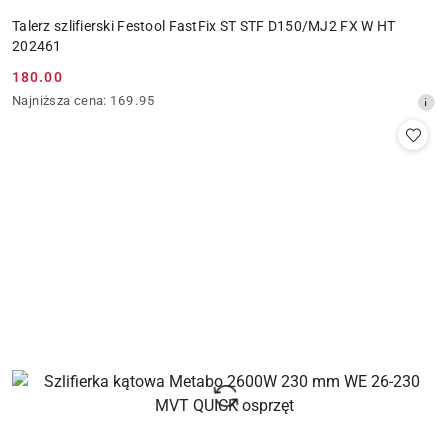
Talerz szlifierski Festool FastFix ST STF D150/MJ2 FX W HT
202461
180.00
Cena
Najniższa
Najniższa cena:
169.95
promocyjna:
cena
z
30
dni
przed
obniżką