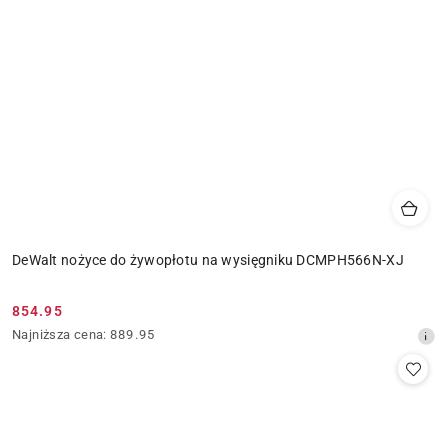
DeWalt nożyce do żywopłotu na wysięgniku DCMPH566N-XJ
854.95
Cena
Najniższa
Najniższa cena:
889.95
promocyjna:
cena
z
30
dni
przed
obniżką