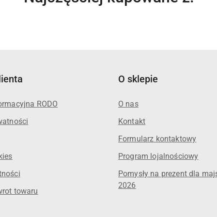
o
statusie:
lienta
O sklepie
formacyjna RODO
O nas
watności
Kontakt
Formularz kontaktowy
kies
Program lojalnościowy
tności
Pomysły na prezent dla maj
2026
wrot towaru