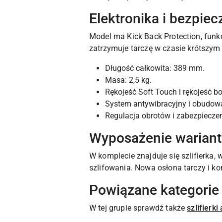
Elektronika i bezpie
Model ma Kick Back Protection, funkc
zatrzymuje tarczę w czasie krótszy
Długość całkowita: 389 mm.
Masa: 2,5 kg.
Rękojeść Soft Touch i rękojeść b
System antywibracyjny i obudowa
Regulacja obrotów i zabezpiecz
Wyposażenie warian
W komplecie znajduje się szlifierka, 
szlifowania. Nowa osłona tarczy i k
Powiązane kategorie
W tej grupie sprawdź także
szlifierk