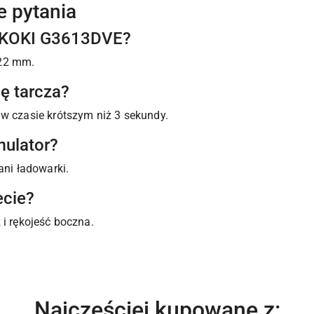
e pytania
HiKOKI G3613DVE?
 22 mm.
ę tarcza?
 w czasie krótszym niż 3 sekundy.
mulator?
ani ładowarki.
ecie?
 i rękojeść boczna.
Produkty
Najczęściej kupowane z: