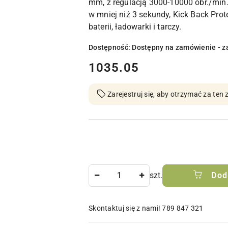
mm, z regulacją 3000-10000 obr./min
w mniej niż 3 sekundy, Kick Back Pro
baterii, ładowarki i tarczy.
Dostępność:
Dostępny na zamówienie - z
cena:
1035.05
Zarejestruj się, aby otrzymać za te
Ilość
szt.
Dod
Skontaktuj się z nami! 789 847 321