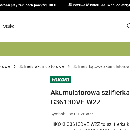
stawa przy zakupach powyżej 500 zł
🔙 Możliwość zwrotu do 14 dni od otrz
orowe
Szlifierki akumulatorowe
Szlifierki kątowe akumulatorow
NARZĘDZIA
HIKOKI
DO
BETONU,
Akumulatorowa szlifierka
MONTAŻU,
CIĘCIA
G3613DVE W2Z
I
PRACY
TECHNICZNEJ
Symbol:
G3613DVEW2Z
HiKOKI G3613DVE W2Z to szlifierka ką