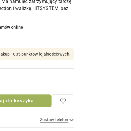
. Ma hamulec zatrzymujący tarczę
tection i walizkę HITSYSTEM; bez
amów online!
n zakup 1035 punktów lojalnościowych.
aj do koszyka
Zostaw telefon
Wyślij