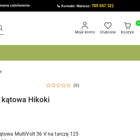
ymania zamówienia
789 847 321
📞 Kontakt: Mariusz:
0
Moje konto
Ulubione
Koszyk
e
(0)
 kątowa Hikoki
towa MultiVolt 36 V na tarczę 125