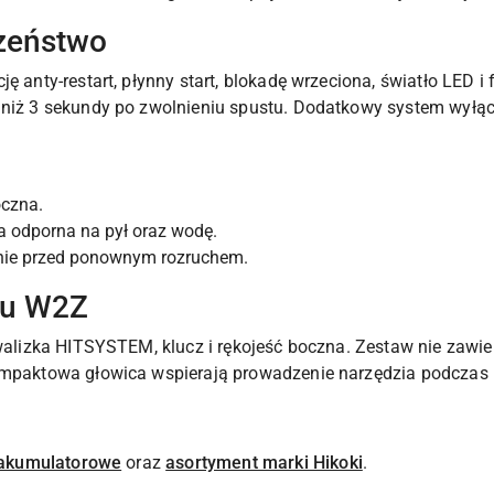
czeństwo
ję anty-restart, płynny start, blokadę wrzeciona, światło LED 
m niż 3 sekundy po zwolnieniu spustu. Dodatkowy system wyłą
oczna.
 odporna na pył oraz wodę.
enie przed ponownym rozruchem.
tu W2Z
walizka HITSYSTEM, klucz i rękojeść boczna. Zestaw nie zawiera
ompaktowa głowica wspierają prowadzenie narzędzia podczas 
i akumulatorowe
oraz
asortyment marki Hikoki
.