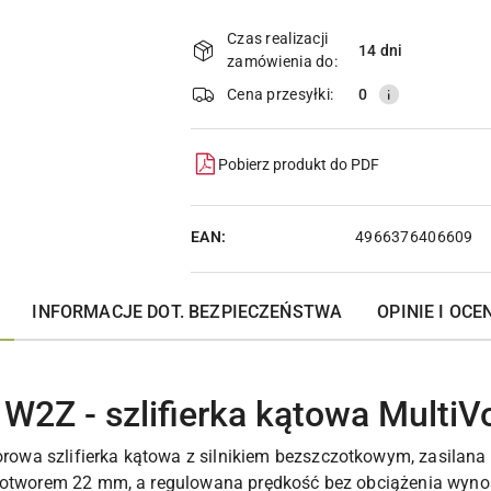
Dostępność
i
Czas realizacji
14 dni
zamówienia do:
dostawa
Cena przesyłki:
0
Pobierz produkt do PDF
EAN:
4966376406609
INFORMACJE DOT. BEZPIECZEŃSTWA
OPINIE I OCEN
2Z - szlifierka kątowa MultiVo
wa szlifierka kątowa z silnikiem bezszczotkowym, zasilana 
i otworem 22 mm, a regulowana prędkość bez obciążenia wyno