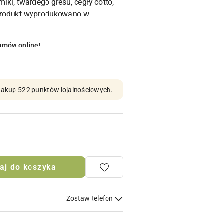
iki, twardego gresu, cegły cotto,
 Produkt wyprodukowano w
amów online!
n zakup 522 punktów lojalnościowych.
aj do koszyka
Zostaw telefon
Wyślij