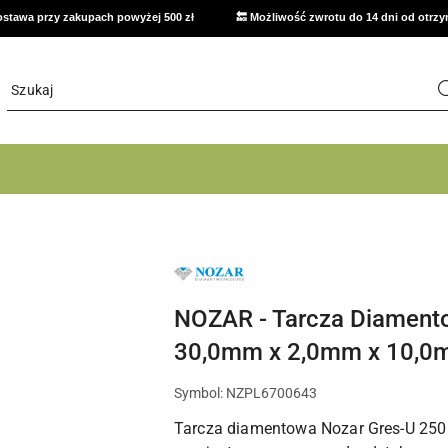
stawa przy zakupach powyżej 500 zł
🔙 Możliwość zwrotu do 14 dni od otrz
NAZWA
PRODUCENTA:
NOZAR
NOZAR - Tarcza Diament
30,0mm x 2,0mm x 10,
Symbol:
NZPL6700643
Tarcza diamentowa Nozar Gres-U 250