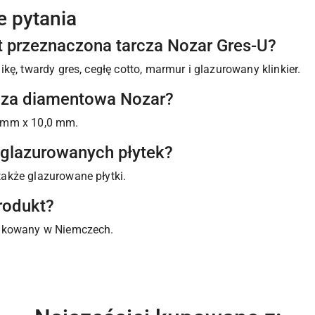
e pytania
st przeznaczona tarcza Nozar Gres-U?
kę, twardy gres, cegłę cotto, marmur i glazurowany klinkier.
rcza diamentowa Nozar?
 mm x 10,0 mm.
o glazurowanych płytek?
akże glazurowane płytki.
rodukt?
dukowany w Niemczech.