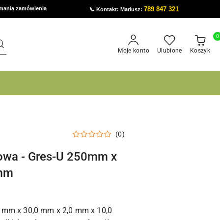
ymania zamówienia
789 847 321
📞 Kontakt: Mariusz:
0
Moje konto
Ulubione
Koszyk
(0)
owa - Gres-U 250mm x
0mm
 mm x 30,0 mm x 2,0 mm x 10,0