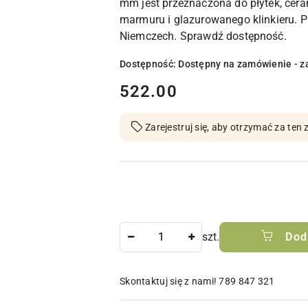
mm jest przeznaczona do płytek, ceram
marmuru i glazurowanego klinkieru.
Niemczech. Sprawdź dostępność.
Dostępność:
Dostępny na zamówienie - z
cena:
522.00
Zarejestruj się, aby otrzymać za te
Ilość
szt.
Dod
Skontaktuj się z nami! 789 847 321