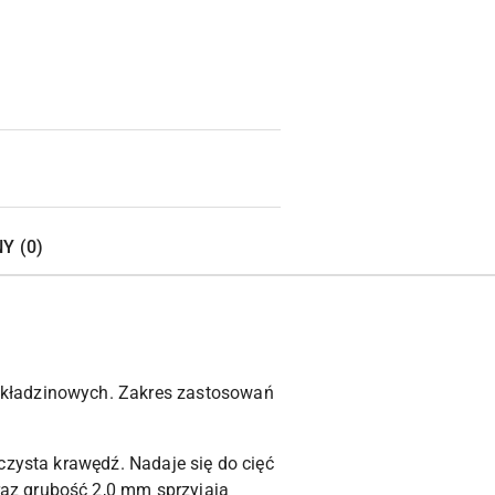
Y (0)
okładzinowych. Zakres zastosowań
czysta krawędź. Nadaje się do cięć
az grubość 2,0 mm sprzyjają