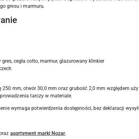
go gresu i marmuru.
wanie
y gres, cegła cotto, marmur, glazurowany klinkier
czech
cę 250 mm, otwór 30,0 mm oraz grubość 2,0 mm względem uży
prowadzenia tarczy w materiale.
ie wymaga potwierdzenia dostępności, bez deklaracji wysyłki
oraz
asortyment marki Nozar
.