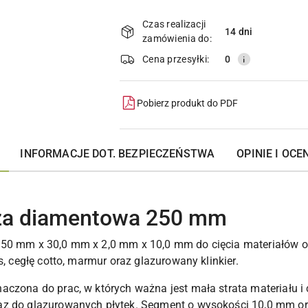
Dostępność
i
Czas realizacji
14 dni
zamówienia do:
dostawa
Cena przesyłki:
0
Pobierz produkt do PDF
INFORMACJE DOT. BEZPIECZEŃSTWA
OPINIE I OCEN
cza diamentowa 250 mm
250 mm x 30,0 mm x 2,0 mm x 10,0 mm do cięcia materiałów 
s, cegłę cotto, marmur oraz glazurowany klinkier.
czona do prac, w których ważna jest mała strata materiału i 
az do glazurowanych płytek. Segment o wysokości 10,0 mm or