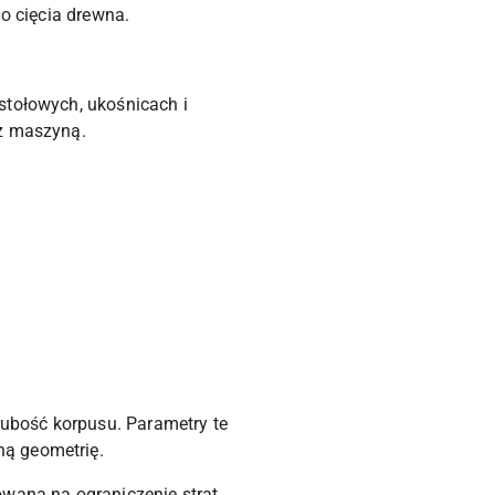
go cięcia drewna.
stołowych, ukośnicach i
 z maszyną.
rubość korpusu. Parametry te
ną geometrię.
owana na ograniczenie strat