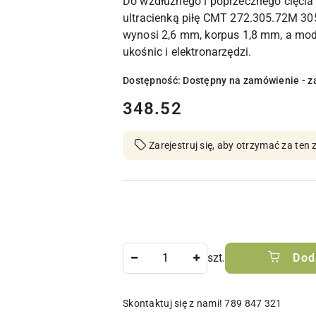
Do wzdłużnego i poprzecznego cięcia
ultracienką piłę CMT 272.305.72M 30
wynosi 2,6 mm, korpus 1,8 mm, a mode
ukośnic i elektronarzędzi.
Dostępność:
Dostępny na zamówienie - z
cena:
348.52
Zarejestruj się, aby otrzymać za te
Ilość
szt.
Dod
Skontaktuj się z nami! 789 847 321