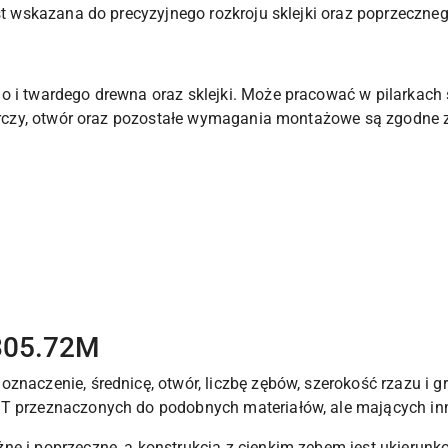
est wskazana do precyzyjnego rozkroju sklejki oraz poprzeczne
o i twardego drewna oraz sklejki. Może pracować w pilarkach 
 tarczy, otwór oraz pozostałe wymagania montażowe są zgodne
.305.72M
znaczenie, średnicę, otwór, liczbę zębów, szerokość rzazu i g
MT przeznaczonych do podobnych materiałów, ale mających in
ne i poprzeczne, a konstrukcja z cienkim zębem jest ukierunk