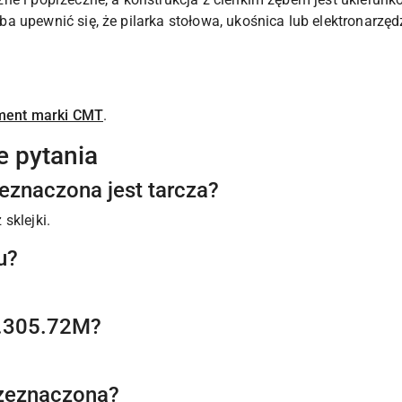
 upewnić się, że pilarka stołowa, ukośnica lub elektronarzędz
ment marki CMT
.
e pytania
eznaczona jest tarcza?
sklejki.
u?
2.305.72M?
rzeznaczona?