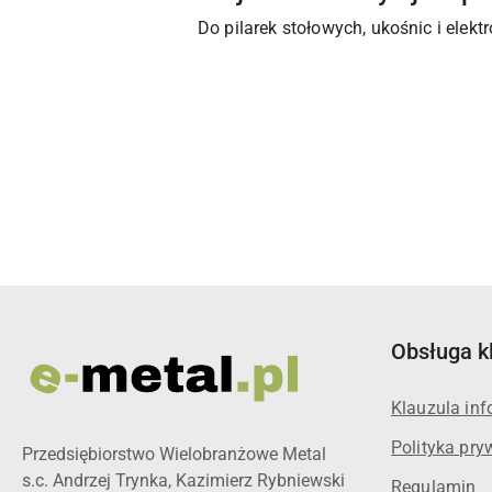
Do pilarek stołowych, ukośnic i elek
Pomiń karuzelę produktów
Obsługa k
Klauzula in
Polityka pry
Przedsiębiorstwo Wielobranżowe Metal
s.c. Andrzej Trynka, Kazimierz Rybniewski
Regulamin