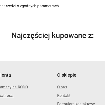
tronarzędzi o zgodnych parametrach.
Produkty
Najczęściej kupowane z:
o
statusie:
lienta
O sklepie
formacyjna RODO
O nas
watności
Kontakt
Formularz kontaktowy