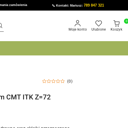
ymania zamówienia
789 847 321
📞 Kontakt: Mariusz:
0
Moje konto
Ulubione
Koszyk
(0)
mm CMT ITK Z=72