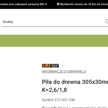
stawa przy zakupach powyżej 500 zł
🔙 Możliwość zwrotu do 14 dni od otrz
NAZWA
PRODUCENTA:
CMT
INFORMACJE O GWARANCJI
Piła do drewna 305x30
K=2,6/1,8
Symbol:
272.305.72M