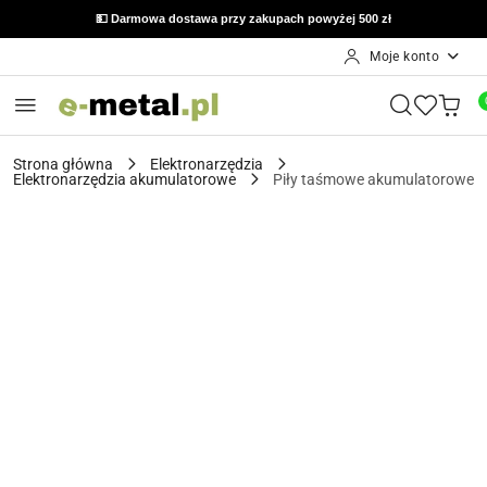
💵 Darmowa dostawa przy zakupach powyżej 500 zł
Moje konto
Przejdź do treści głównej
Przejdź do wyszukiwarki
Przejdź do moje konto
Przejdź do menu głównego
Przejdź do opisu produktu
Przejdź do stopki
Strona główna
Elektronarzędzia
Elektronarzędzia akumulatorowe
Piły taśmowe akumulatorowe