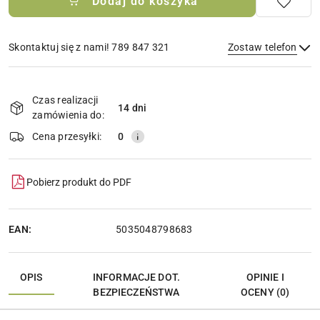
Dodaj do koszyka
Skontaktuj się z nami! 789 847 321
Zostaw telefon
Dostępność
i
Czas realizacji
14 dni
Wyślij
dostawa
zamówienia do:
Cena przesyłki:
0
Pobierz produkt do PDF
EAN:
5035048798683
OPIS
INFORMACJE DOT.
OPINIE I
BEZPIECZEŃSTWA
OCENY (0)