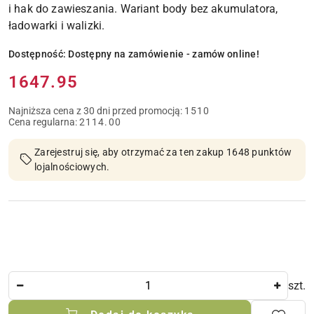
i hak do zawieszania. Wariant body bez akumulatora,
ładowarki i walizki.
Dostępność:
Dostępny na zamówienie - zamów online!
Cena:
1647.95
Najniższa cena z 30 dni przed promocją:
1510
Cena regularna:
2114.00
Zarejestruj się, aby otrzymać za ten zakup 1648 punktów
lojalnościowych.
Ilość
szt.