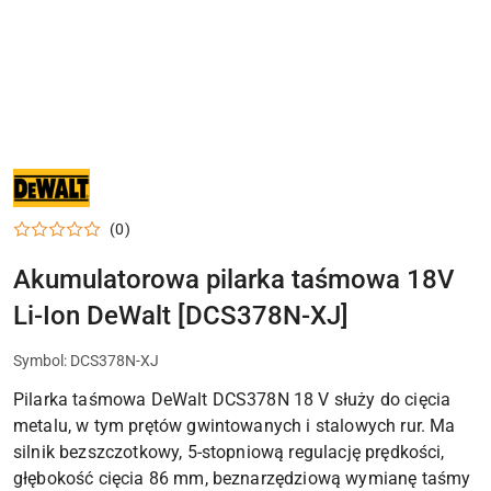
NARZĘDZIA
I
ELEKTRONARZĘDZIA
DEWALT
(0)
DO
WARSZTATU,
DOMU
Akumulatorowa pilarka taśmowa 18V
I
PRAC
Li-Ion DeWalt [DCS378N-XJ]
MONTAŻOWYCH
Symbol:
DCS378N-XJ
Pilarka taśmowa DeWalt DCS378N 18 V służy do cięcia
metalu, w tym prętów gwintowanych i stalowych rur. Ma
silnik bezszczotkowy, 5-stopniową regulację prędkości,
głębokość cięcia 86 mm, beznarzędziową wymianę taśmy