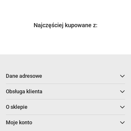
Produkty
Najczęściej kupowane z:
Pomiń karuzelę produktów
o
statusie:
Dane adresowe
Obsługa klienta
O sklepie
Moje konto