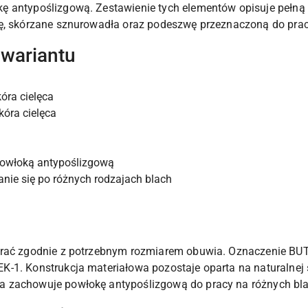
ę antypoślizgową. Zestawienie tych elementów opisuje pełną 
ę, skórzane sznurowadła oraz podeszwę przeznaczoną do prac
 wariantu
óra cielęca
kóra cielęca
powłoką antypoślizgową
nie się po różnych rodzajach blach
erać zgodnie z potrzebnym rozmiarem obuwia. Oznaczenie BUT
-1. Konstrukcja materiałowa pozostaje oparta na naturalnej s
a zachowuje powłokę antypoślizgową do pracy na różnych bl