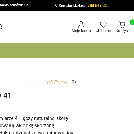
ymania zamówienia
789 847 321
📞 Kontakt: Mariusz:
0
Moje konto
Ulubione
Koszyk
(0)
y 41
iarze 41 łączy naturalną skórę
rbowaną wkładką skórzaną.
włoką antypoślizgową odpowiadają