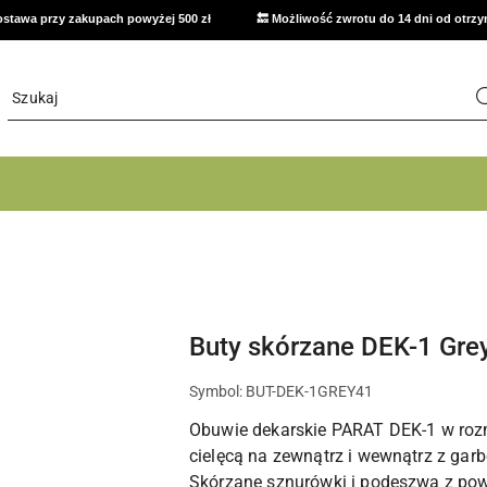
stawa przy zakupach powyżej 500 zł
🔙 Możliwość zwrotu do 14 dni od otrz
Buty skórzane DEK-1 Gre
Symbol:
BUT-DEK-1GREY41
Obuwie dekarskie PARAT DEK-1 w rozm
cielęcą na zewnątrz i wewnątrz z ga
Skórzane sznurówki i podeszwa z po