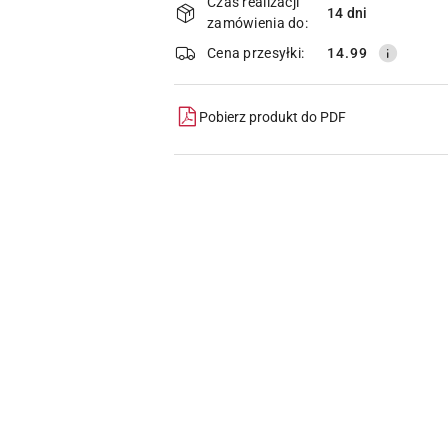
i
Czas realizacji
14 dni
zamówienia do:
dostawa
Cena przesyłki:
14.99
Pobierz produkt do PDF