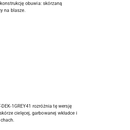
konstrukcję obuwia: skórzaną
y na blasze.
-DEK-1GREY41 rozróżnia tę wersję
kórze cielęcej, garbowanej wkładce i
achach.