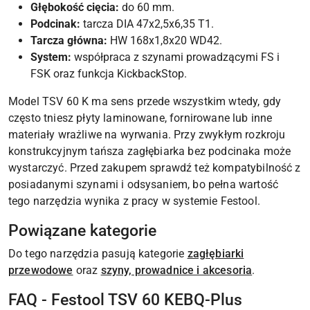
Głębokość cięcia:
do 60 mm.
Podcinak:
tarcza DIA 47x2,5x6,35 T1.
Tarcza główna:
HW 168x1,8x20 WD42.
System:
współpraca z szynami prowadzącymi FS i
FSK oraz funkcja KickbackStop.
Model TSV 60 K ma sens przede wszystkim wtedy, gdy
często tniesz płyty laminowane, fornirowane lub inne
materiały wrażliwe na wyrwania. Przy zwykłym rozkroju
konstrukcyjnym tańsza zagłębiarka bez podcinaka może
wystarczyć. Przed zakupem sprawdź też kompatybilność z
posiadanymi szynami i odsysaniem, bo pełna wartość
tego narzędzia wynika z pracy w systemie Festool.
Powiązane kategorie
Do tego narzędzia pasują kategorie
zagłębiarki
przewodowe
oraz
szyny, prowadnice i akcesoria
.
FAQ - Festool TSV 60 KEBQ-Plus