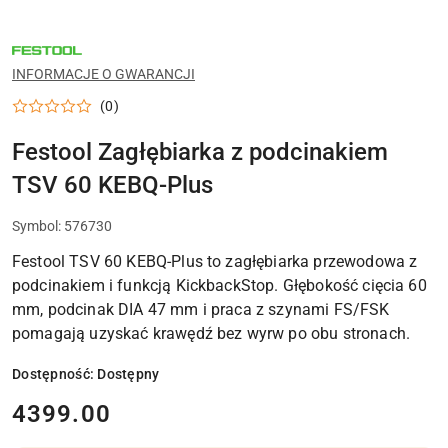
NARZĘDZIA
FESTOOL
DO
INFORMACJE O GWARANCJI
WARSZTATU,
MONTAŻU
(0)
I
PRAC
WYKOŃCZENIOWYCH
Festool Zagłębiarka z podcinakiem
TSV 60 KEBQ-Plus
Symbol:
576730
Festool TSV 60 KEBQ-Plus to zagłębiarka przewodowa z
podcinakiem i funkcją KickbackStop. Głębokość cięcia 60
mm, podcinak DIA 47 mm i praca z szynami FS/FSK
pomagają uzyskać krawędź bez wyrw po obu stronach.
Dostępność:
Dostępny
cena:
4399.00