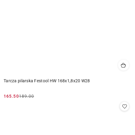
Tarcza pilarska Festool HW 168x1,8x20 W28
165.50
189.00
Cena
Cena
promocyjna:
przed
promocją: