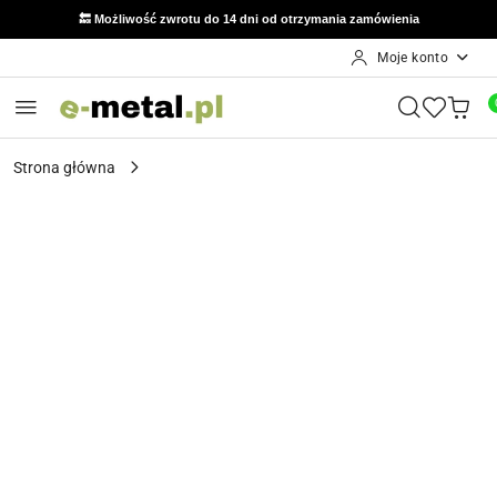
🔙 Możliwość zwrotu do 14 dni od otrzymania zamówienia
Moje konto
Przejdź do treści głównej
Przejdź do wyszukiwarki
Przejdź do moje konto
Przejdź do menu głównego
Przejdź do opisu produktu
Przejdź do stopki
Strona główna