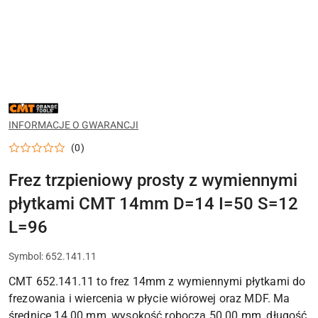
NAZWA
PRODUCENTA:
CMT
INFORMACJE O GWARANCJI
(0)
Frez trzpieniowy prosty z wymiennymi
płytkami CMT 14mm D=14 I=50 S=12
L=96
Symbol:
652.141.11
CMT 652.141.11 to frez 14mm z wymiennymi płytkami do
frezowania i wiercenia w płycie wiórowej oraz MDF. Ma
średnicę 14.00 mm, wysokość roboczą 50.00 mm, długość