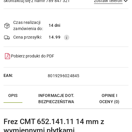
Skontaktuj się z nami! 789 847 321
Zostaw telefon
Dostępność
i
Czas realizacji
14 dni
Wyślij
dostawa
zamówienia do:
Cena przesyłki:
14.99
Pobierz produkt do PDF
EAN:
8019296024845
OPIS
INFORMACJE DOT.
OPINIE I
BEZPIECZEŃSTWA
OCENY (0)
Frez CMT 652.141.11 14 mm z
wymiennymi płytkami