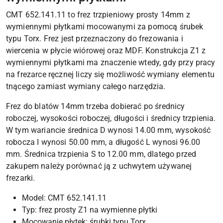
CMT 652.141.11 to frez trzpieniowy prosty 14mm z
wymiennymi płytkami mocowanymi za pomocą śrubek
typu Torx. Frez jest przeznaczony do frezowania i
wiercenia w płycie wiórowej oraz MDF. Konstrukcja Z1 z
wymiennymi płytkami ma znaczenie wtedy, gdy przy pracy
na frezarce ręcznej liczy się możliwość wymiany elementu
tnącego zamiast wymiany całego narzędzia.
Frez do blatów 14mm trzeba dobierać po średnicy
roboczej, wysokości roboczej, długości i średnicy trzpienia.
W tym wariancie średnica D wynosi 14.00 mm, wysokość
robocza I wynosi 50.00 mm, a długość L wynosi 96.00
mm. Średnica trzpienia S to 12.00 mm, dlatego przed
zakupem należy porównać ją z uchwytem używanej
frezarki.
Model: CMT 652.141.11
Typ: frez prosty Z1 na wymienne płytki
Mocowanie płytek: śrubki typu Torx