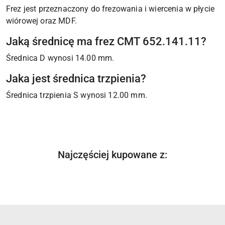
Frez jest przeznaczony do frezowania i wiercenia w płycie
wiórowej oraz MDF.
Jaką średnicę ma frez CMT 652.141.11?
Średnica D wynosi 14.00 mm.
Jaka jest średnica trzpienia?
Średnica trzpienia S wynosi 12.00 mm.
Produkty
Najczęściej kupowane z:
Pomiń karuzelę produktów
o
statusie: