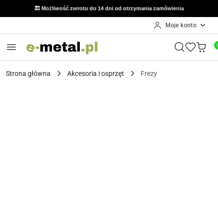
🔙 Możliwość zwrotu do 14 dni od otrzymania zamówienia
Moje konto
Przejdź do treści głównej
Przejdź do wyszukiwarki
Przejdź do moje konto
Przejdź do menu głównego
Przejdź do opisu produktu
Przejdź do stopki
Strona główna
Akcesoria i osprzęt
Frezy