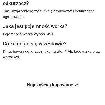
odkurzacz?
Tak, urządzenie łączy funkcję dmuchawy i odkurzacza
ogrodowego.
Jaka jest pojemność worka?
Pojemność worka wynosi 45 l.
Co znajduje się w zestawie?
Dmuchawa i odkurzacz, akumulator 4 Ah, ładowarka oraz
worek 45l.
Produkty
Najczęściej kupowane z:
Pomiń karuzelę produktów
o
statusie: