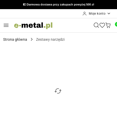
💵 Darmowa dostawa przy zakupach powyżej 500 zł
Moje konto
Przejdź do treści głównej
Przejdź do wyszukiwarki
Przejdź do moje konto
Przejdź do menu głównego
Przejdź do opisu produktu
Przejdź do stopki
Strona główna
Zestawy narzędzi