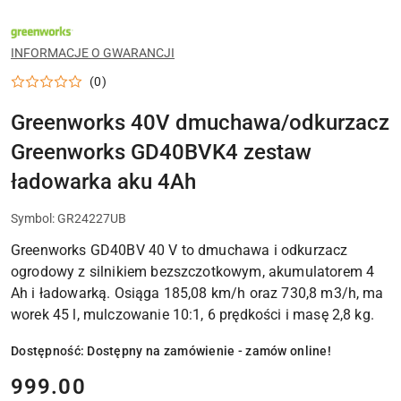
NAZWA
PRODUCENTA:
GREENWORKS
INFORMACJE O GWARANCJI
(0)
Greenworks 40V dmuchawa/odkurzacz
Greenworks GD40BVK4 zestaw
ładowarka aku 4Ah
Symbol:
GR24227UB
Greenworks GD40BV 40 V to dmuchawa i odkurzacz
ogrodowy z silnikiem bezszczotkowym, akumulatorem 4
Ah i ładowarką. Osiąga 185,08 km/h oraz 730,8 m3/h, ma
worek 45 l, mulczowanie 10:1, 6 prędkości i masę 2,8 kg.
Dostępność:
Dostępny na zamówienie - zamów online!
cena:
999.00