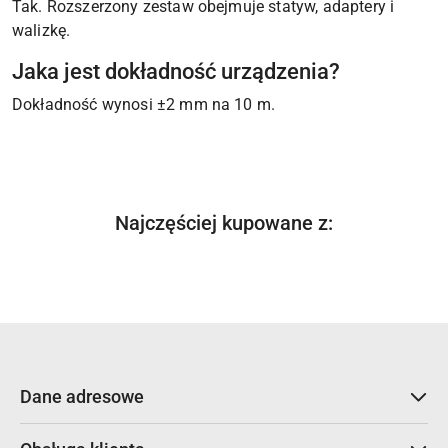
Tak. Rozszerzony zestaw obejmuje statyw, adaptery i
walizkę.
Jaka jest dokładność urządzenia?
Dokładność wynosi ±2 mm na 10 m.
Produkty
Najczęściej kupowane z:
Pomiń karuzelę produktów
o
statusie:
Dane adresowe