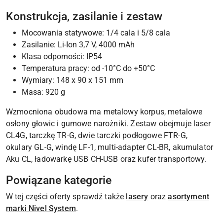
Konstrukcja, zasilanie i zestaw
Mocowania statywowe: 1/4 cala i 5/8 cala
Zasilanie: Li-Ion 3,7 V, 4000 mAh
Klasa odporności: IP54
Temperatura pracy: od -10°C do +50°C
Wymiary: 148 x 90 x 151 mm
Masa: 920 g
Wzmocniona obudowa ma metalowy korpus, metalowe
osłony głowic i gumowe narożniki. Zestaw obejmuje laser
CL4G, tarczkę TR-G, dwie tarczki podłogowe FTR-G,
okulary GL-G, windę LF-1, multi-adapter CL-BR, akumulator
Aku CL, ładowarkę USB CH-USB oraz kufer transportowy.
Powiązane kategorie
W tej części oferty sprawdź także
lasery
oraz
asortyment
marki Nivel System
.