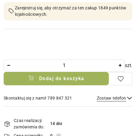
Zarejestruj się, aby otrzymać za ten zakup 1849 punktów
lojalnościowych.
Ilość
szt.
Dodaj do koszyka
Skontaktuj się z nami! 789 847 321
Zostaw telefon
Dostępność
i
Czas realizacji
14 dni
Wyślij
dostawa
zamówienia do:
Cena przesyłki:
0