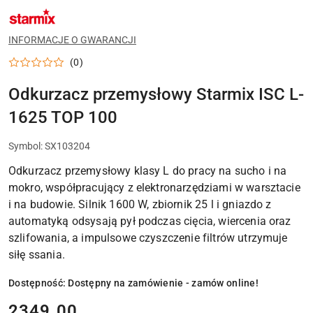
NAZWA
PRODUCENTA:
STARMIX
INFORMACJE O GWARANCJI
(0)
Odkurzacz przemysłowy Starmix ISC L-
1625 TOP 100
Symbol:
SX103204
Odkurzacz przemysłowy klasy L do pracy na sucho i na
mokro, współpracujący z elektronarzędziami w warsztacie
i na budowie. Silnik 1600 W, zbiornik 25 l i gniazdo z
automatyką odsysają pył podczas cięcia, wiercenia oraz
szlifowania, a impulsowe czyszczenie filtrów utrzymuje
siłę ssania.
Dostępność:
Dostępny na zamówienie - zamów online!
cena:
2349.00