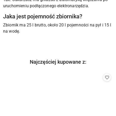
uruchomieniu podłączonego elektronarzędzia.
Jaka jest pojemność zbiornika?
Zbiornik ma 25 l brutto, około 20 l pojemności na pył i 15 l
na wodę.
Produkty
Najczęściej kupowane z:
Pomiń karuzelę produktów
o
statusie: