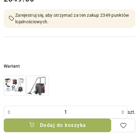
Zarejestruj się, aby otrzymać za ten zakup 2349 punktów
lojalnościowych.
Wariant
Wariant
Ilość
szt.
Dodaj do koszyka