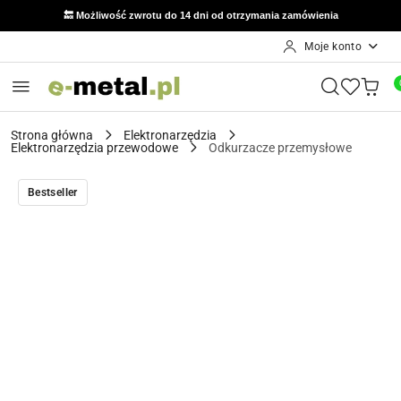
🔙 Możliwość zwrotu do 14 dni od otrzymania zamówienia
Moje konto
Przejdź do treści głównej
Przejdź do wyszukiwarki
Przejdź do moje konto
Przejdź do menu głównego
Przejdź do opisu produktu
Przejdź do stopki
Strona główna
Elektronarzędzia
Elektronarzędzia przewodowe
Odkurzacze przemysłowe
Bestseller