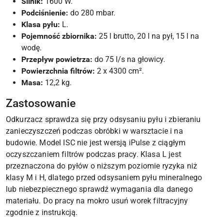
Silnik:
1600 W.
Podciśnienie:
do 280 mbar.
Klasa pyłu:
L.
Pojemność zbiornika:
25 l brutto, 20 l na pył, 15 l na
wodę.
Przepływ powietrza:
do 75 l/s na głowicy.
Powierzchnia filtrów:
2 x 4300 cm².
Masa:
12,2 kg.
Zastosowanie
Odkurzacz sprawdza się przy odsysaniu pyłu i zbieraniu
zanieczyszczeń podczas obróbki w warsztacie i na
budowie. Model ISC nie jest wersją iPulse z ciągłym
oczyszczaniem filtrów podczas pracy. Klasa L jest
przeznaczona do pyłów o niższym poziomie ryzyka niż
klasy M i H, dlatego przed odsysaniem pyłu mineralnego
lub niebezpiecznego sprawdź wymagania dla danego
materiału. Do pracy na mokro usuń worek filtracyjny
zgodnie z instrukcją.