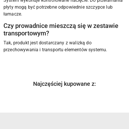
System wykonuje kontrolowane nacięcie. Do przełamania
płyty mogą być potrzebne odpowiednie szczypce lub
łamacze.
Czy prowadnice mieszczą się w zestawie
transportowym?
Tak, produkt jest dostarczany z walizką do
przechowywania i transportu elementów systemu.
Produkty
Najczęściej kupowane z:
Pomiń karuzelę produktów
o
statusie: