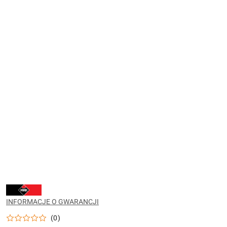
NARZĘDZIA
RUBI
DO
INFORMACJE O GWARANCJI
CIĘCIA,
WIERCENIA
(0)
I