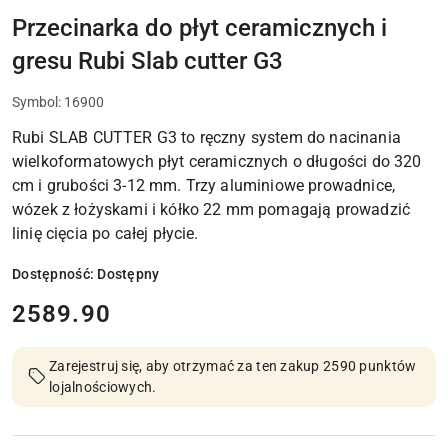
UKŁADANIA
PŁYTEK
Przecinarka do płyt ceramicznych i
CERAMICZNYCH
gresu Rubi Slab cutter G3
Symbol:
16900
Rubi SLAB CUTTER G3 to ręczny system do nacinania
wielkoformatowych płyt ceramicznych o długości do 320
cm i grubości 3-12 mm. Trzy aluminiowe prowadnice,
wózek z łożyskami i kółko 22 mm pomagają prowadzić
linię cięcia po całej płycie.
Dostępność:
Dostępny
cena:
2589.90
Zarejestruj się, aby otrzymać za ten zakup 2590 punktów
lojalnościowych.