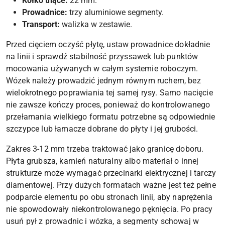
Kółko tnące:
22 mm.
Prowadnice:
trzy aluminiowe segmenty.
Transport:
walizka w zestawie.
Przed cięciem oczyść płytę, ustaw prowadnice dokładnie
na linii i sprawdź stabilność przyssawek lub punktów
mocowania używanych w całym systemie roboczym.
Wózek należy prowadzić jednym równym ruchem, bez
wielokrotnego poprawiania tej samej rysy. Samo nacięcie
nie zawsze kończy proces, ponieważ do kontrolowanego
przełamania wielkiego formatu potrzebne są odpowiednie
szczypce lub łamacze dobrane do płyty i jej grubości.
Zakres 3-12 mm trzeba traktować jako granicę doboru.
Płyta grubsza, kamień naturalny albo materiał o innej
strukturze może wymagać przecinarki elektrycznej i tarczy
diamentowej. Przy dużych formatach ważne jest też pełne
podparcie elementu po obu stronach linii, aby naprężenia
nie spowodowały niekontrolowanego pęknięcia. Po pracy
usuń pył z prowadnic i wózka, a segmenty schowaj w