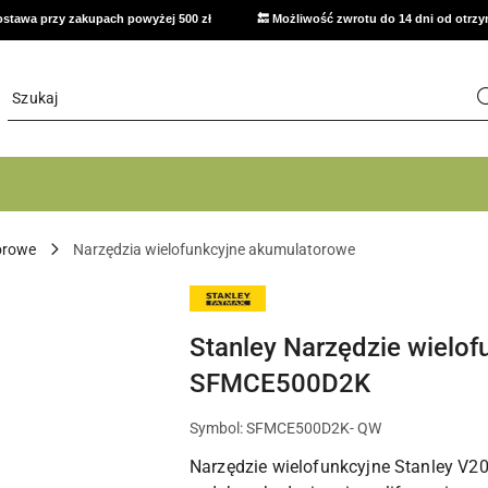
stawa przy zakupach powyżej 500 zł
🔙 Możliwość zwrotu do 14 dni od otrz
orowe
Narzędzia wielofunkcyjne akumulatorowe
NARZĘDZIA
STANLEY,
ZESTAWY
I
Stanley Narzędzie wielo
AKCESORIA
DO
SFMCE500D2K
DOMU,
GARAŻU
I
Symbol:
SFMCE500D2K- QW
WARSZTATU
Narzędzie wielofunkcyjne Stanley V