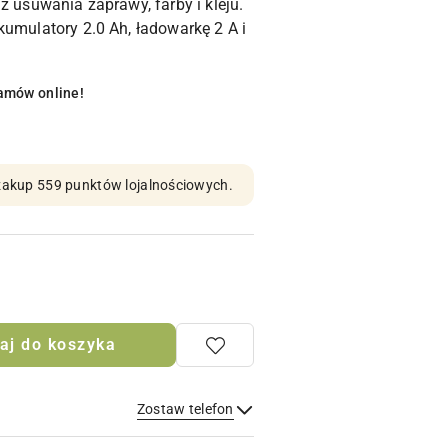
z usuwania zaprawy, farby i kleju.
kumulatory 2.0 Ah, ładowarkę 2 A i
amów online!
n zakup 559 punktów lojalnościowych.
aj do koszyka
Zostaw telefon
Wyślij