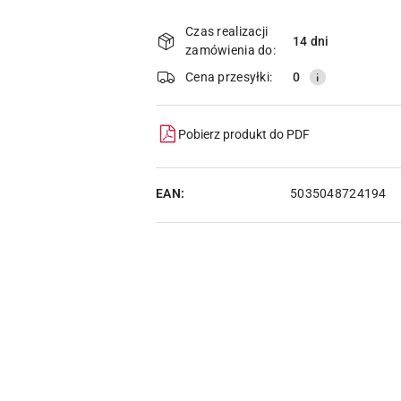
Dostępność
i
Czas realizacji
14 dni
zamówienia do:
dostawa
Cena przesyłki:
0
Pobierz produkt do PDF
EAN:
5035048724194