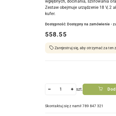
wgłębnych, docinania, szlifowania ora
Zestaw obejmuje urządzenie 18 V, 2 a
kufer.
Dostępność:
Dostępny na zamówienie - z
cena:
558.55
Zarejestruj się, aby otrzymać za te
Ilość
szt.
Dod
Skontaktuj się z nami! 789 847 321