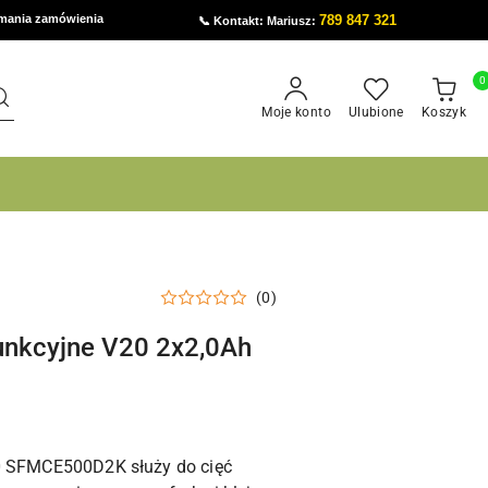
ymania zamówienia
789 847 321
📞 Kontakt: Mariusz:
0
Moje konto
Ulubione
Koszyk
(0)
funkcyjne V20 2x2,0Ah
20 SFMCE500D2K służy do cięć