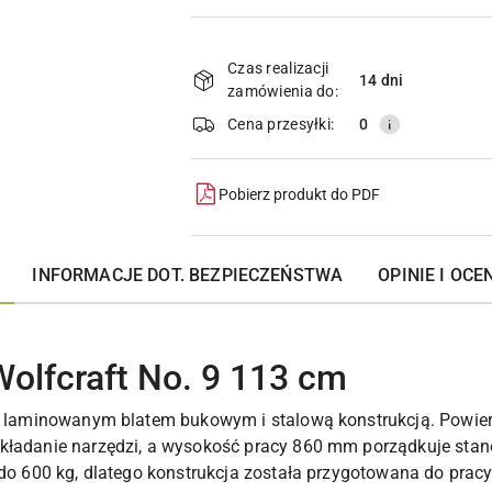
Dostępność
i
Czas realizacji
14 dni
zamówienia do:
dostawa
Cena przesyłki:
0
Pobierz produkt do PDF
INFORMACJE DOT. BEZPIECZEŃSTWA
OPINIE I OCEN
Wolfcraft No. 9 113 cm
y z laminowanym blatem bukowym i stalową konstrukcją. Powie
dkładanie narzędzi, a wysokość pracy 860 mm porządkuje st
 do 600 kg, dlatego konstrukcja została przygotowana do prac