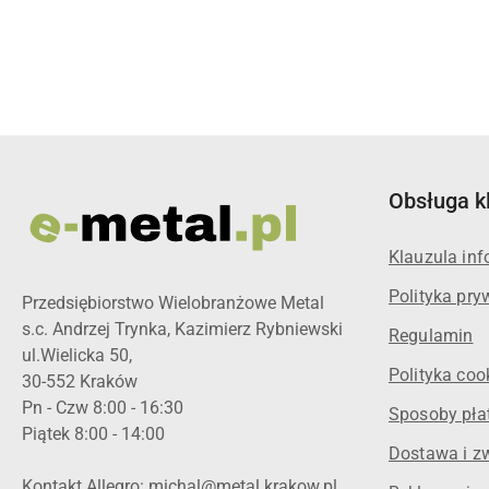
Pomiń karuzelę produktów
Obsługa k
Klauzula in
Polityka pry
Przedsiębiorstwo Wielobranżowe Metal
s.c. Andrzej Trynka, Kazimierz Rybniewski
Regulamin
ul.Wielicka 50,
Polityka coo
30-552 Kraków
Pn - Czw 8:00 - 16:30
Sposoby pła
Piątek 8:00 - 14:00
Dostawa i z
Kontakt Allegro: michal@metal.krakow.pl