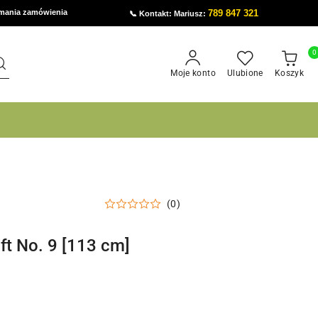
ymania zamówienia
789 847 321
📞 Kontakt: Mariusz:
0
Moje konto
Ulubione
Koszyk
(0)
ft No. 9 [113 cm]