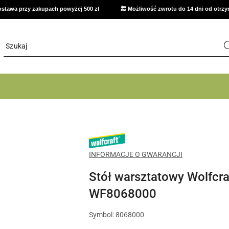
stawa przy zakupach powyżej 500 zł
🔙 Możliwość zwrotu do 14 dni od otrz
WOLFCRAFT
INFORMACJE O GWARANCJI
Stół warsztatowy Wolfcra
WF8068000
Symbol:
8068000