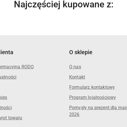
Produkty
Najczęściej kupowane z:
o
statusie:
lienta
O sklepie
formacyjna RODO
O nas
watności
Kontakt
Formularz kontaktowy
kies
Program lojalnościowy
tności
Pomysły na prezent dla maj
2026
wrot towaru