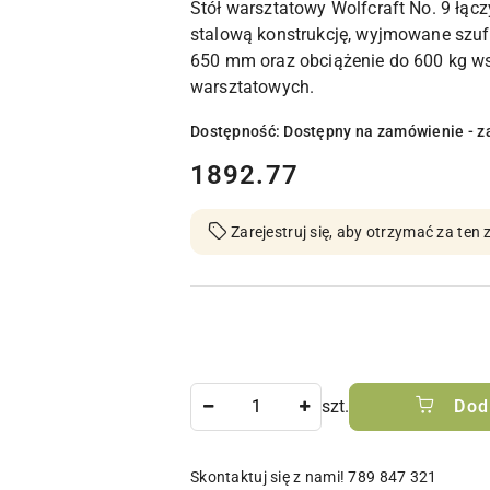
Stół warsztatowy Wolfcraft No. 9 łąc
stalową konstrukcję, wyjmowane szufl
650 mm oraz obciążenie do 600 kg wsp
warsztatowych.
Dostępność:
Dostępny na zamówienie - z
cena:
1892.77
Zarejestruj się, aby otrzymać za te
Ilość
szt.
Dod
Skontaktuj się z nami! 789 847 321