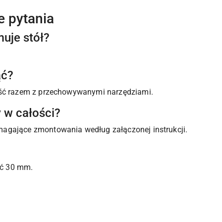
e pytania
uje stół?
ąć?
eść razem z przechowywanymi narzędziami.
y w całości?
agające zmontowania według załączonej instrukcji.
ć 30 mm.