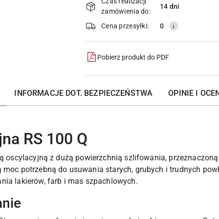
i
Czas realizacji
14 dni
zamówienia do:
dostawa
Cena przesyłki:
0
Pobierz produkt do PDF
INFORMACJE DOT. BEZPIECZEŃSTWA
OPINIE I OCEN
yjna RS 100 Q
rką oscylacyjną z dużą powierzchnią szlifowania, przeznaczon
ą moc potrzebną do usuwania starych, grubych i trudnych pow
nia lakierów, farb i mas szpachlowych.
anie