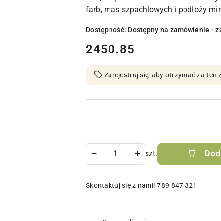
farb, mas szpachlowych i podłoży min
Dostępność:
Dostępny na zamówienie - z
cena:
2450.85
Zarejestruj się, aby otrzymać za te
Ilość
szt.
Dod
Skontaktuj się z nami! 789 847 321
Dostępność