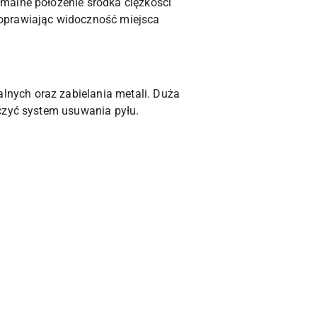
malne położenie środka ciężkości
poprawiając widoczność miejsca
nych oraz zabielania metali. Duża
ączyć system usuwania pyłu.