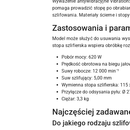
Wyważenie antywibracyjne VibrationS
pomaga prowadzić stopę po obrabian
szlifowania. Materiały ścierne i stop
Zastosowania i para
Model może służyć do usuwania wyst
stopa szlifierska wspiera obróbkę r
Pobór mocy: 620 W
Prędkość obrotowa na biegu jało
Suwy robocze: 12 000 min⁻¹
Suw szlifujący: 5,00 mm
Wymienna stopa szlifierska: 115
Przyłącze do odsysania pyłu: Ø 
Ciężar: 3,3 kg
Najczęściej zadawan
Do jakiego rodzaju szlif