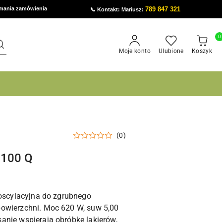
ymania zamówienia
789 847 321
📞 Kontakt: Mariusz:
0
Moje konto
Ulubione
Koszyk
(0)
S 100 Q
 oscylacyjna do zgrubnego
owierzchni. Moc 620 W, suw 5,00
anie wspierają obróbkę lakierów,