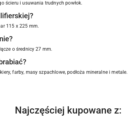
o ścieru i usuwania trudnych powłok.
ifierskiej?
iar 115 x 225 mm.
nie?
łącze o średnicy 27 mm.
brabiać?
ery, farby, masy szpachlowe, podłoża mineralne i metale.
Produkty
Najczęściej kupowane z:
o
statusie: