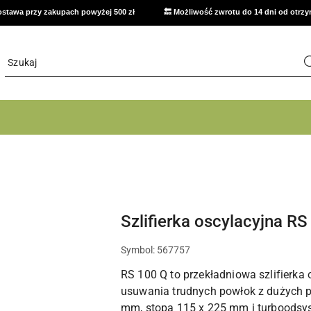
stawa przy zakupach powyżej 500 zł
🔙 Możliwość zwrotu do 14 dni od otrz
Szlifierka oscylacyjna R
Symbol:
567757
RS 100 Q to przekładniowa szlifierka
usuwania trudnych powłok z dużych p
mm, stopa 115 x 225 mm i turboodsys