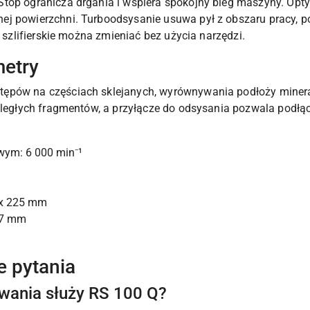
top ogranicza drgania i wspiera spokojny bieg maszyny. Opty
ej powierzchni. Turboodsysanie usuwa pył z obszaru pracy, 
y szlifierskie można zmieniać bez użycia narzędzi.
metry
ępów na częściach sklejanych, wyrównywania podłoży mineral
ozległych fragmentów, a przyłącze do odsysania pozwala podł
wym: 6 000 min⁻¹
 x 225 mm
27 mm
e pytania
owania służy RS 100 Q?