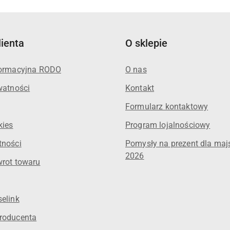
lienta
O sklepie
formacyjna RODO
O nas
watności
Kontakt
Formularz kontaktowy
kies
Program lojalnościowy
tności
Pomysły na prezent dla maj
2026
wrot towaru
elink
roducenta