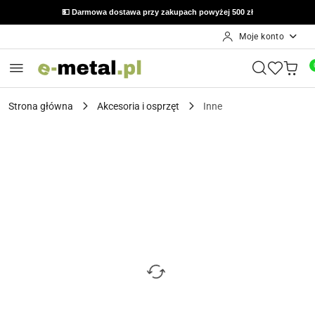
💵 Darmowa dostawa przy zakupach powyżej 500 zł
Moje konto
Przejdź do treści głównej
Przejdź do wyszukiwarki
Przejdź do moje konto
Przejdź do menu głównego
Przejdź do opisu produktu
Przejdź do stopki
Strona główna
Akcesoria i osprzęt
Inne