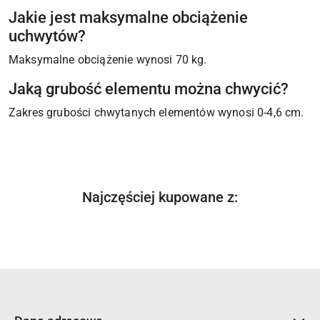
Jakie jest maksymalne obciążenie
uchwytów?
Maksymalne obciążenie wynosi 70 kg.
Jaką grubość elementu można chwycić?
Zakres grubości chwytanych elementów wynosi 0-4,6 cm.
Produkty
Najczęściej kupowane z:
Pomiń karuzelę produktów
o
statusie: