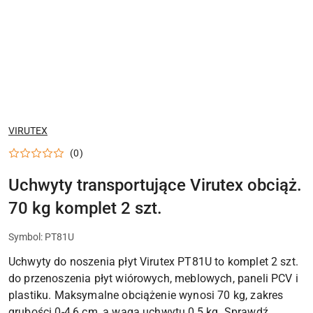
NAZWA
VIRUTEX
PRODUCENTA:
(0)
Uchwyty transportujące Virutex obciąż.
70 kg komplet 2 szt.
Symbol:
PT81U
Uchwyty do noszenia płyt Virutex PT81U to komplet 2 szt.
do przenoszenia płyt wiórowych, meblowych, paneli PCV i
plastiku. Maksymalne obciążenie wynosi 70 kg, zakres
grubości 0-4,6 cm, a waga uchwytu 0,5 kg. Sprawdź