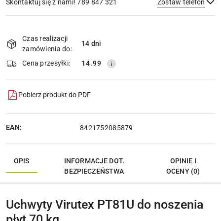
Skontaktuj się z nami! 789 847 321
Zostaw telefon
Dostępność
i
Czas realizacji
14 dni
Wyślij
dostawa
zamówienia do:
Cena przesyłki:
14.99
Pobierz produkt do PDF
EAN:
8421752085879
OPIS
INFORMACJE DOT.
OPINIE I
BEZPIECZEŃSTWA
OCENY (0)
Uchwyty Virutex PT81U do noszenia
płyt 70 kg