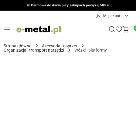
💵 Darmowa dostawa przy zakupach powyżej 500 zł
Moje konto
Przejdź do treści głównej
Przejdź do wyszukiwarki
Przejdź do moje konto
Przejdź do menu głównego
Przejdź do opisu produktu
Przejdź do stopki
Strona główna
Akcesoria i osprzęt
Organizacja i transport narzędzi
Wózki i platformy