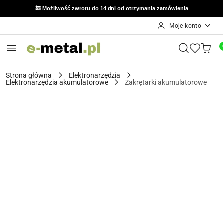
🔙 Możliwość zwrotu do 14 dni od otrzymania zamówienia
Moje konto
Przejdź do treści głównej
Przejdź do wyszukiwarki
Przejdź do moje konto
Przejdź do menu głównego
Przejdź do opisu produktu
Przejdź do stopki
Strona główna
Elektronarzędzia
Elektronarzędzia akumulatorowe
Zakrętarki akumulatorowe