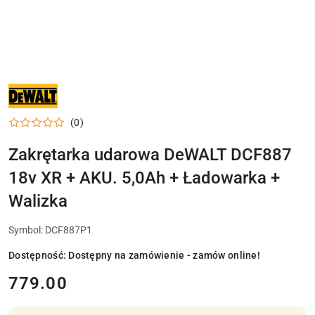
NARZĘDZIA
I
ELEKTRONARZĘDZIA
DEWALT
(0)
DO
WARSZTATU,
DOMU
Zakrętarka udarowa DeWALT DCF887
I
PRAC
18v XR + AKU. 5,0Ah + Ładowarka +
MONTAŻOWYCH
Walizka
Symbol:
DCF887P1
Dostępność:
Dostępny na zamówienie - zamów online!
cena:
779.00