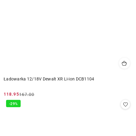
Ładowarka 12/18V Dewalt XR Li-ion DCB1104
118.95
167.00
Cena
Cena
promocyjna:
przed
-29%
promocją: