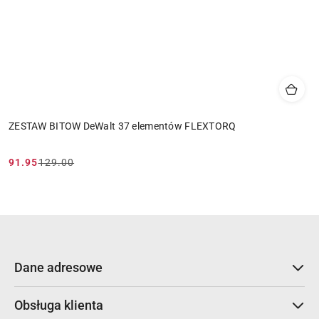
ZESTAW BITOW DeWalt 37 elementów FLEXTORQ
91.95
129.00
Cena
Cena
promocyjna:
przed
promocją:
Dane adresowe
Obsługa klienta