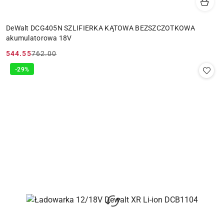
DeWalt DCG405N SZLIFIERKA KĄTOWA BEZSZCZOTKOWA
akumulatorowa 18V
544.55
762.00
Cena
Cena
promocyjna:
przed
-29%
promocją: