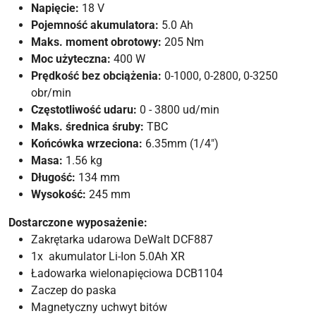
Napięcie:
18 V
Pojemność akumulatora:
5.0 Ah
Maks. moment obrotowy:
205 Nm
Moc użyteczna:
400 W
Prędkość bez obciążenia:
0-1000, 0-2800, 0-3250
obr/min
Częstotliwość udaru:
0 - 3800 ud/min
Maks. średnica śruby:
TBC
Końcówka wrzeciona:
6.35mm (1/4")
Masa:
1.56 kg
Długość:
134 mm
Wysokość:
245 mm
Dostarczone wyposażenie:
Zakrętarka udarowa DeWalt DCF887
1x akumulator Li-Ion 5.0Ah XR
Ładowarka wielonapięciowa DCB1104
Zaczep do paska
Magnetyczny uchwyt bitów