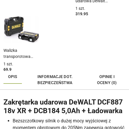
udarowa DeWalt
DCF887N 3 biegi
1
szt.
18V 205Nm 400W
319.95
BODY
Walizka
transporotowa
DEWALT TSTAK DO
1
szt.
DCD791 DCD796 i
69.9
innych
OPIS
INFORMACJE DOT.
OPINIE I
BEZPIECZEŃSTWA
OCENY (0)
Zakrętarka udarowa DeWALT DCF887
18v XR + DCB184 5,0Ah + Ładowarka
Bezszczotkowy silnik o dużej mocy wyjściowej z
momentem obrotowym do 205Nm zapewnia gotowość