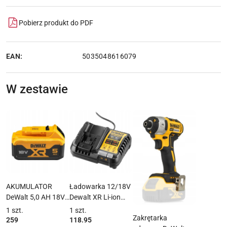
Pobierz produkt do PDF
EAN:
5035048616079
W zestawie
AKUMULATOR
Ładowarka 12/18V
DeWalt 5,0 AH 18V
Dewalt XR Li-ion
XR
DCB1104
1
szt.
1
szt.
Zakrętarka
259
118.95