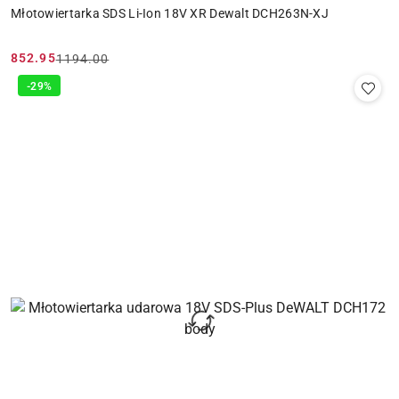
Młotowiertarka SDS Li-Ion 18V XR Dewalt DCH263N-XJ
852.95
1194.00
Cena
Cena
promocyjna:
przed
-29%
promocją: