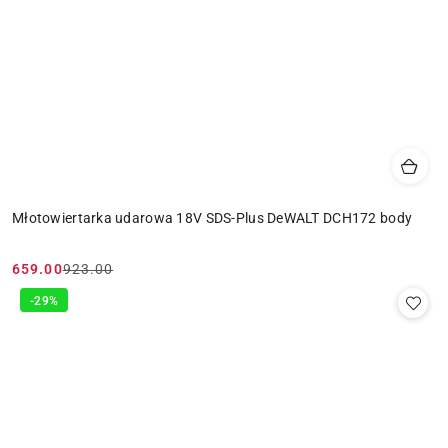
Młotowiertarka udarowa 18V SDS-Plus DeWALT DCH172 body
659.00
923.00
Cena
Cena
promocyjna:
przed
-29%
promocją: