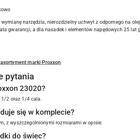
zkowo
y wymianę narzędzia, nierozdzielny uchwyt z odpornego na ole
ata gwarancji, a dla nasadek i elementów napędowych 25 lat 
z
asortyment marki Proxxon
.
e pytania
roxxon 23020?
 1/2 oraz 1/4 cala.
jduje się w komplecie?
m, z wyszczególnionymi rozmiarami w opisie.
dki do świec?