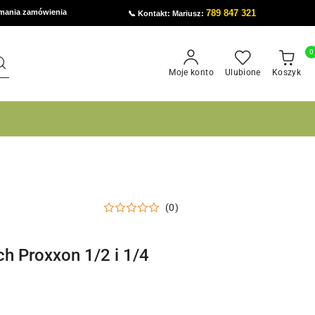
ymania zamówienia
789 847 321
📞 Kontakt: Mariusz:
0
Moje konto
Ulubione
Koszyk
(0)
h Proxxon 1/2 i 1/4