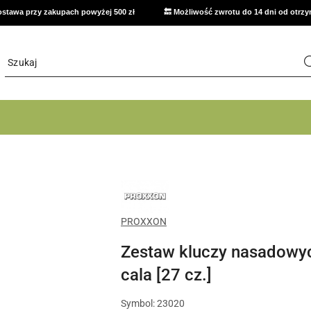
stawa przy zakupach powyżej 500 zł
🔙 Możliwość zwrotu do 14 dni od otrz
NARZĘDZIA
PROXXON
DO
MODELARSTWA,
PROXXON
SERWISU
I
PRECYZYJNEJ
Zestaw kluczy nasadowyc
OBRÓBKI
DETALI
cala [27 cz.]
Symbol:
23020