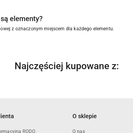
są elementy?
lowej z oznaczonym miejscem dla każdego elementu.
Produkty
Najczęściej kupowane z:
o
statusie:
lienta
O sklepie
formacyjna RODO
O nas