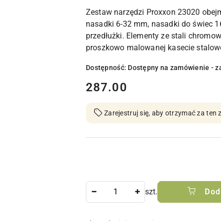
Zestaw narzędzi Proxxon 23020 obejmu
nasadki 6-32 mm, nasadki do świec 1
przedłużki. Elementy ze stali chrom
proszkowo malowanej kasecie stalowe
Dostępność:
Dostępny na zamówienie - z
cena:
287.00
Zarejestruj się, aby otrzymać za te
Ilość
szt.
Dod