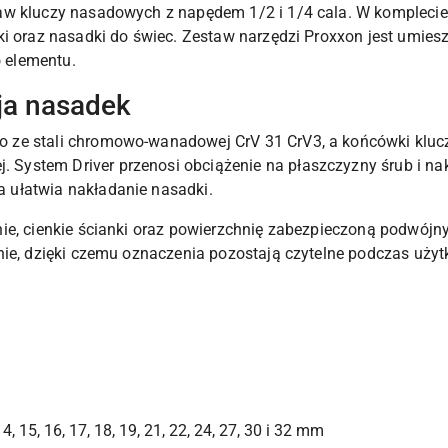
w kluczy nasadowych z napędem 1/2 i 1/4 cala. W komplecie z
i oraz nasadki do świec. Zestaw narzędzi Proxxon jest umiesz
 elementu.
cja nasadek
ze stali chromowo-wanadowej CrV 31 CrV3, a końcówki kluczy
stem Driver przenosi obciążenie na płaszczyzny śrub i nakr
ułatwia nakładanie nasadki.
nie, cienkie ścianki oraz powierzchnię zabezpieczoną podwó
nie, dzięki czemu oznaczenia pozostają czytelne podczas uży
 14, 15, 16, 17, 18, 19, 21, 22, 24, 27, 30 i 32 mm