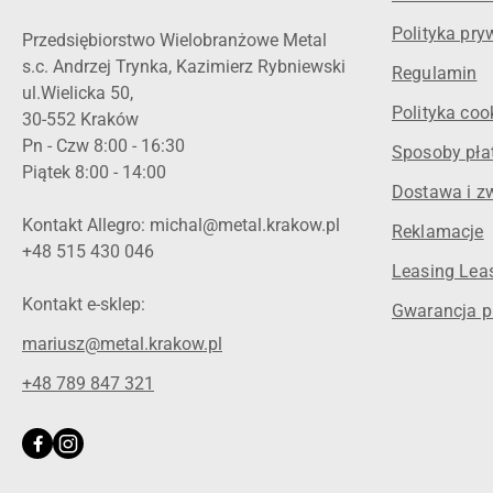
Polityka pry
Przedsiębiorstwo Wielobranżowe Metal
s.c. Andrzej Trynka, Kazimierz Rybniewski
Regulamin
ul.Wielicka 50,
Polityka coo
30-552 Kraków
Pn - Czw 8:00 - 16:30
Sposoby pła
Piątek 8:00 - 14:00
Dostawa i z
Kontakt Allegro: michal@metal.krakow.pl
Reklamacje
+48 515 430 046
Leasing Leas
Kontakt e-sklep:
Gwarancja p
mariusz@metal.krakow.pl
+48 789 847 321