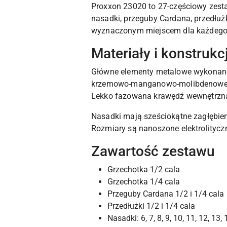
Proxxon 23020 to 27-częściowy zesta
nasadki, przeguby Cardana, przedłużk
wyznaczonym miejscem dla każdego
Materiały i konstruk
Główne elementy metalowe wykonano 
krzemowo-manganowo-molibdenowej. Sy
Lekko fazowana krawędź wewnętrzna 
Nasadki mają sześciokątne zagłębie
Rozmiary są nanoszone elektrolitycz
Zawartość zestawu
Grzechotka 1/2 cala
Grzechotka 1/4 cala
Przeguby Cardana 1/2 i 1/4 cala
Przedłużki 1/2 i 1/4 cala
Nasadki: 6, 7, 8, 9, 10, 11, 12, 13,