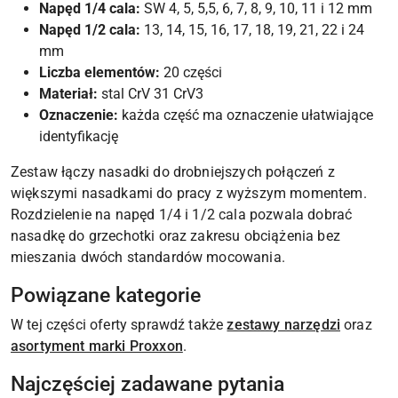
Napęd 1/4 cala:
SW 4, 5, 5,5, 6, 7, 8, 9, 10, 11 i 12 mm
Napęd 1/2 cala:
13, 14, 15, 16, 17, 18, 19, 21, 22 i 24
mm
Liczba elementów:
20 części
Materiał:
stal CrV 31 CrV3
Oznaczenie:
każda część ma oznaczenie ułatwiające
identyfikację
Zestaw łączy nasadki do drobniejszych połączeń z
większymi nasadkami do pracy z wyższym momentem.
Rozdzielenie na napęd 1/4 i 1/2 cala pozwala dobrać
nasadkę do grzechotki oraz zakresu obciążenia bez
mieszania dwóch standardów mocowania.
Powiązane kategorie
W tej części oferty sprawdź także
zestawy narzędzi
oraz
asortyment marki Proxxon
.
Najczęściej zadawane pytania