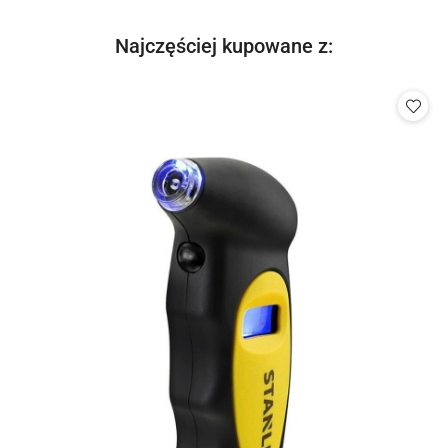
Produkty
Najczęściej kupowane z:
Pomiń karuzelę produktów
o
statusie: