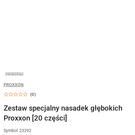
NARZĘDZIA
PROXXON
DO
MODELARSTWA,
PROXXON
SERWISU
I
PRECYZYJNEJ
(0)
OBRÓBKI
DETALI
Zestaw specjalny nasadek głębokich
Proxxon [20 części]
Symbol:
23292