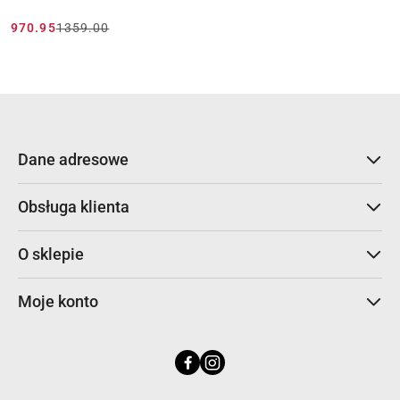
970.95
1359.00
Cena
Cena
promocyjna:
przed
promocją:
Dane adresowe
Obsługa klienta
O sklepie
Moje konto