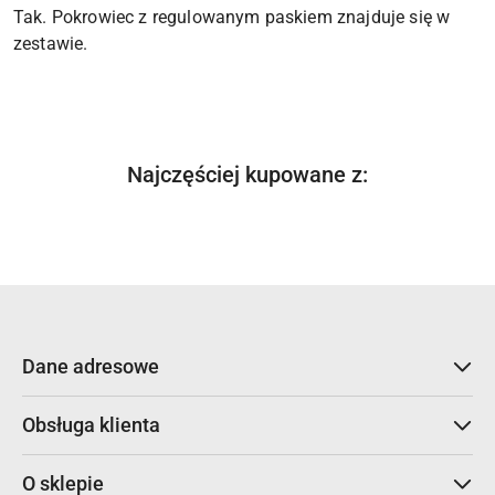
Tak. Pokrowiec z regulowanym paskiem znajduje się w
zestawie.
Produkty
Najczęściej kupowane z:
Pomiń karuzelę produktów
o
statusie:
Dane adresowe
Obsługa klienta
O sklepie