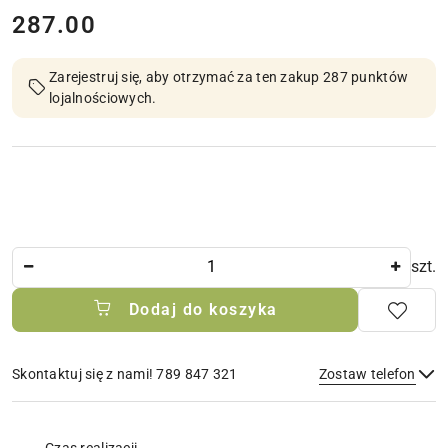
cena:
287.00
Zarejestruj się, aby otrzymać za ten zakup 287 punktów
lojalnościowych.
Ilość
szt.
Dodaj do koszyka
Skontaktuj się z nami! 789 847 321
Zostaw telefon
Dostępność
i
Czas realizacji