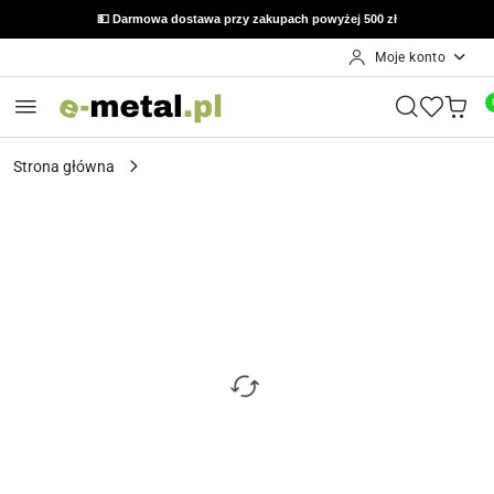
💵 Darmowa dostawa przy zakupach powyżej 500 zł
Moje konto
Przejdź do treści głównej
Przejdź do wyszukiwarki
Przejdź do moje konto
Przejdź do menu głównego
Przejdź do opisu produktu
Przejdź do stopki
Strona główna