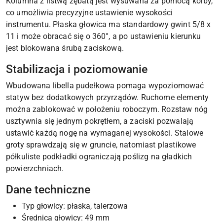
Kolumna z listwą zębatą jest wysuwana za pomocą korby,
co umożliwia precyzyjne ustawienie wysokości
instrumentu. Płaska głowica ma standardowy gwint 5/8 x
11 i może obracać się o 360°, a po ustawieniu kierunku
jest blokowana śrubą zaciskową.
Stabilizacja i poziomowanie
Wbudowana libella pudełkowa pomaga wypoziomować
statyw bez dodatkowych przyrządów. Ruchome elementy
można zablokować w położeniu roboczym. Rozstaw nóg
usztywnia się jednym pokrętłem, a zaciski pozwalają
ustawić każdą nogę na wymaganej wysokości. Stalowe
groty sprawdzają się w gruncie, natomiast plastikowe
półkuliste podkładki ograniczają poślizg na gładkich
powierzchniach.
Dane techniczne
Typ głowicy: płaska, talerzowa
Średnica głowicy: 49 mm