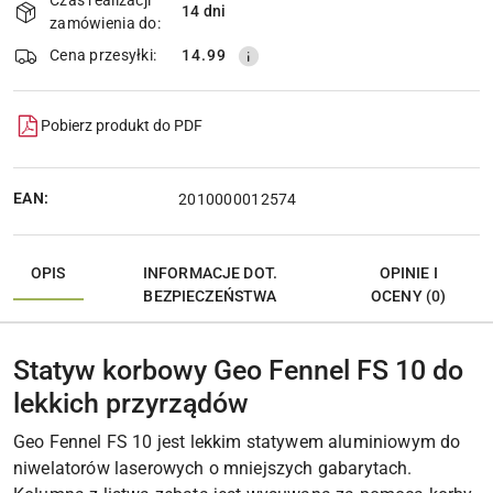
14 dni
Wyślij
dostawa
zamówienia do:
Cena przesyłki:
14.99
Pobierz produkt do PDF
EAN:
2010000012574
OPIS
INFORMACJE DOT.
OPINIE I
BEZPIECZEŃSTWA
OCENY (0)
Statyw korbowy Geo Fennel FS 10 do
lekkich przyrządów
Geo Fennel FS 10 jest lekkim statywem aluminiowym do
niwelatorów laserowych o mniejszych gabarytach.