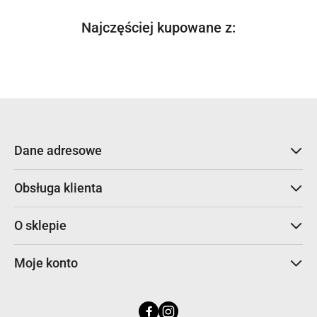
Produkty
Najczęściej kupowane z:
Pomiń karuzelę produktów
o
statusie:
Dane adresowe
Obsługa klienta
O sklepie
Moje konto