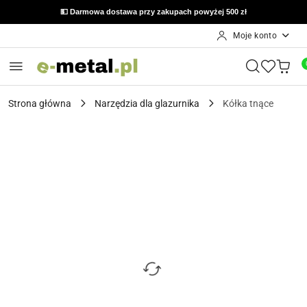
💵 Darmowa dostawa przy zakupach powyżej 500 zł
Moje konto
Przejdź do treści głównej
Przejdź do wyszukiwarki
Przejdź do moje konto
Przejdź do menu głównego
Przejdź do opisu produktu
Przejdź do stopki
Strona główna
Narzędzia dla glazurnika
Kółka tnące