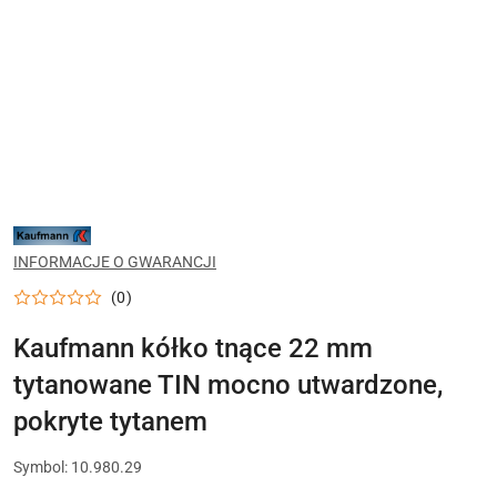
NARZĘDZIA
KAUFMANN
DO
INFORMACJE O GWARANCJI
CIĘCIA
GLAZURY,
(0)
GRESU
I
PRAC
Kaufmann kółko tnące 22 mm
PŁYTKARSKICH
tytanowane TIN mocno utwardzone,
pokryte tytanem
Symbol:
10.980.29