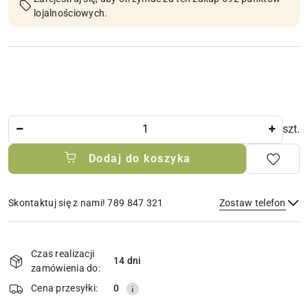
lojalnościowych.
Ilość
szt.
Dodaj do koszyka
Skontaktuj się z nami! 789 847 321
Zostaw telefon
Dostępność
i
Czas realizacji
14 dni
Wyślij
dostawa
zamówienia do:
Cena przesyłki:
0