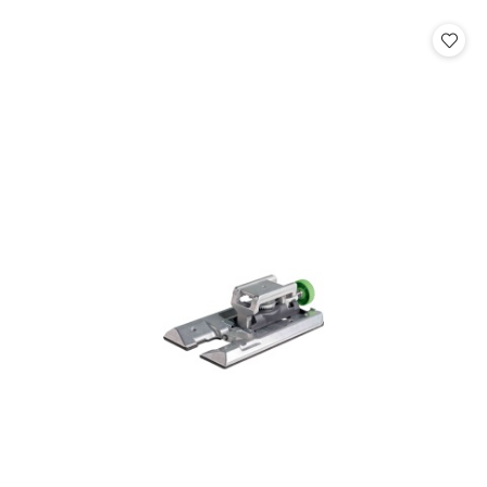
o
statusie: