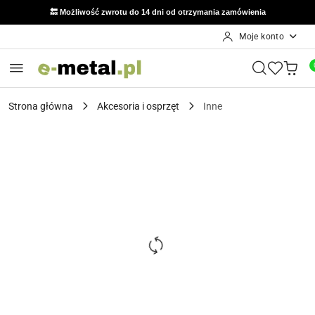
🔙 Możliwość zwrotu do 14 dni od otrzymania zamówienia
Moje konto
Przejdź do treści głównej
Przejdź do wyszukiwarki
Przejdź do moje konto
Przejdź do menu głównego
Przejdź do opisu produktu
Przejdź do stopki
Strona główna
Akcesoria i osprzęt
Inne