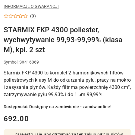
STARMIX
INFORMACJE O GWARANCJI
(0)
STARMIX FKP 4300 poliester,
wychwytywanie 99,93-99,99% (klasa
M), kpl. 2 szt
Symbol:
SX416069
Starmix FKP 4300 to komplet 2 harmonijkowych filtrów
poliestrowych klasy M do odkurzania pyłu, pracy na mokro
i zasysania płynów. Każdy filtr ma powierzchnię 4300 cm²,
zatrzymywanie pyłu 99,93% i do 1 μm 99,99%.
Dostępność:
Dostępny na zamówienie - zamów online!
cena:
692.00
Zarejestruj się, aby otrzymać za ten zakup 692 punktów