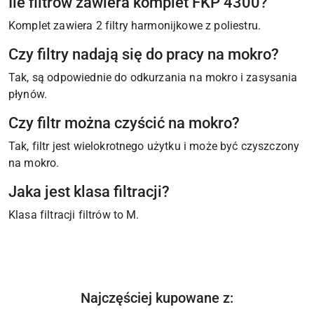
Ile filtrów zawiera komplet FKP 4300?
Komplet zawiera 2 filtry harmonijkowe z poliestru.
Czy filtry nadają się do pracy na mokro?
Tak, są odpowiednie do odkurzania na mokro i zasysania
płynów.
Czy filtr można czyścić na mokro?
Tak, filtr jest wielokrotnego użytku i może być czyszczony
na mokro.
Jaka jest klasa filtracji?
Klasa filtracji filtrów to M.
Produkty
Najczęściej kupowane z:
Pomiń karuzelę produktów