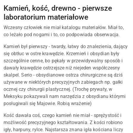
Kamień, kość, drewno - pierwsze
laboratorium materiałowe
Wczesny człowiek nie miał katalogu materiałów. Miał to,
co leżało pod nogami i to, co podpowiada obserwacja.
Kamień był pierwszy - twardy, łatwy do znalezienia, dający
się obtłuc w ostre krawędzie. Krzemień i obsydian były
szczególnie cenne, bo pękały w przewidywalny sposób i
dawały krawędzie ostrzejsze niż niejeden współczesny
skalpel. Serio - obsydianowe ostrza chirurgiczne są dziś
używane w niektórych precyzyjnych zabiegach np. gałki
ocznej czy chirurgii plastycznej. (Trochę prywaty, w
Meksyku pokazywali nam narzędzia z obsydianu którymi
posługiwali się Majowie. Robią wrażenie)
Kość dawała coś, czego kamień nie miał - sprężystość i
możliwość precyzyjnego kształtowania. Z kości robiono
igły, harpuny, rylce. Najstarsza znana igła kościana liczy