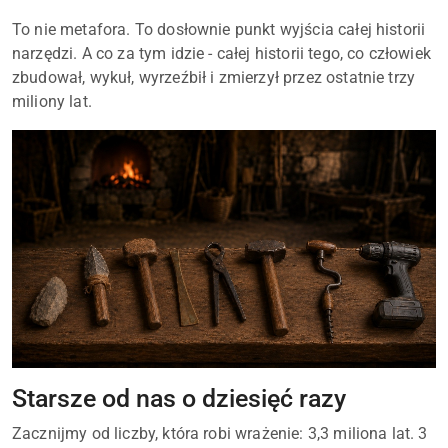
To nie metafora. To dosłownie punkt wyjścia całej historii
narzędzi. A co za tym idzie - całej historii tego, co człowiek
zbudował, wykuł, wyrzeźbił i zmierzył przez ostatnie trzy
miliony lat.
Starsze od nas o dziesięć razy
Zacznijmy od liczby, która robi wrażenie: 3,3 miliona lat. 3