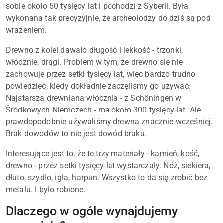
sobie około 50 tysięcy lat i pochodzi z Syberii. Była
wykonana tak precyzyjnie, że archeolodzy do dziś są pod
wrażeniem.
Drewno z kolei dawało długość i lekkość - trzonki,
włócznie, drągi. Problem w tym, że drewno się nie
zachowuje przez setki tysięcy lat, więc bardzo trudno
powiedzieć, kiedy dokładnie zaczęliśmy go używać.
Najstarsza drewniana włócznia - z Schöningen w
Środkowych Niemczech - ma około 300 tysięcy lat. Ale
prawdopodobnie używaliśmy drewna znacznie wcześniej.
Brak dowodów to nie jest dowód braku.
Interesujące jest to, że te trzy materiały - kamień, kość,
drewno - przez setki tysięcy lat wystarczały. Nóż, siekiera,
dłuto, szydło, igła, harpun. Wszystko to da się zrobić bez
metalu. I było robione.
Dlaczego w ogóle wynajdujemy