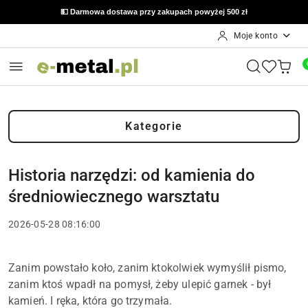
🔙 Możliwość zwrotu do 14 dni od otrzymania zamówienia
Moje konto
Przejdź do treści głównej
Przejdź do wyszukiwarki
Przejdź do moje konto
Przejdź do menu głównego
Przejdź do stopki
Kategorie
Historia narzędzi: od kamienia do
średniowiecznego warsztatu
2026-05-28 08:16:00
Zanim powstało koło, zanim ktokolwiek wymyślił pismo,
zanim ktoś wpadł na pomysł, żeby ulepić garnek - był
kamień. I ręka, która go trzymała.