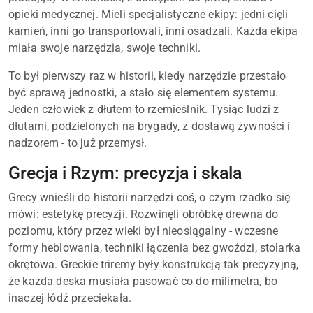
opieki medycznej. Mieli specjalistyczne ekipy: jedni cięli
kamień, inni go transportowali, inni osadzali. Każda ekipa
miała swoje narzędzia, swoje techniki.
To był pierwszy raz w historii, kiedy narzędzie przestało
być sprawą jednostki, a stało się elementem systemu.
Jeden człowiek z dłutem to rzemieślnik. Tysiąc ludzi z
dłutami, podzielonych na brygady, z dostawą żywności i
nadzorem - to już przemysł.
Grecja i Rzym: precyzja i skala
Grecy wnieśli do historii narzędzi coś, o czym rzadko się
mówi: estetykę precyzji. Rozwinęli obróbkę drewna do
poziomu, który przez wieki był nieosiągalny - wczesne
formy heblowania, techniki łączenia bez gwoździ, stolarka
okrętowa. Greckie triremy były konstrukcją tak precyzyjną,
że każda deska musiała pasować co do milimetra, bo
inaczej łódź przeciekała.