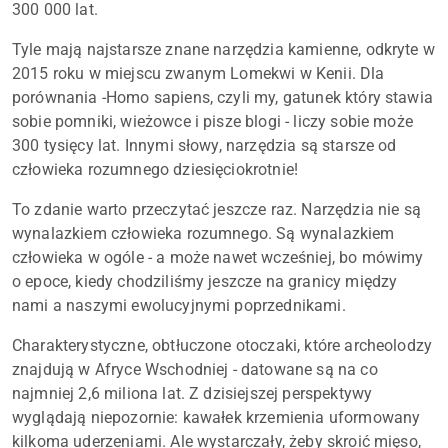
300 000 lat.
Tyle mają najstarsze znane narzędzia kamienne, odkryte w
2015 roku w miejscu zwanym Lomekwi w Kenii. Dla
porównania -Homo sapiens, czyli my, gatunek który stawia
sobie pomniki, wieżowce i pisze blogi - liczy sobie może
300 tysięcy lat. Innymi słowy, narzędzia są starsze od
człowieka rozumnego dziesięciokrotnie!
To zdanie warto przeczytać jeszcze raz. Narzędzia nie są
wynalazkiem człowieka rozumnego. Są wynalazkiem
człowieka w ogóle - a może nawet wcześniej, bo mówimy
o epoce, kiedy chodziliśmy jeszcze na granicy między
nami a naszymi ewolucyjnymi poprzednikami.
Charakterystyczne, obtłuczone otoczaki, które archeolodzy
znajdują w Afryce Wschodniej - datowane są na co
najmniej 2,6 miliona lat. Z dzisiejszej perspektywy
wyglądają niepozornie: kawałek krzemienia uformowany
kilkoma uderzeniami. Ale wystarczały, żeby skroić mięso,